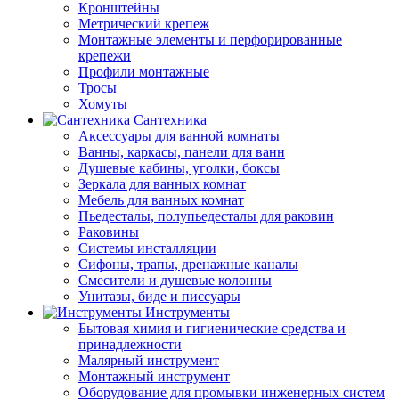
Кронштейны
Метрический крепеж
Монтажные элементы и перфорированные
крепежи
Профили монтажные
Тросы
Хомуты
Сантехника
Аксессуары для ванной комнаты
Ванны, каркасы, панели для ванн
Душевые кабины, уголки, боксы
Зеркала для ванных комнат
Мебель для ванных комнат
Пьедесталы, полупьедесталы для раковин
Раковины
Системы инсталляции
Сифоны, трапы, дренажные каналы
Смесители и душевые колонны
Унитазы, биде и писсуары
Инструменты
Бытовая химия и гигиенические средства и
принадлежности
Малярный инструмент
Монтажный инструмент
Оборудование для промывки инженерных систем