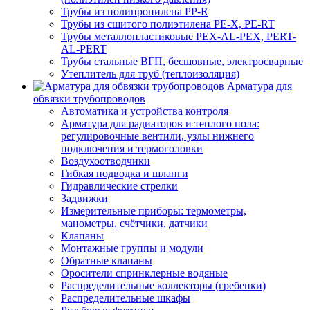
Трубы из полипропилена PP-R
Трубы из сшитого полиэтилена PE-X, PE-RT
Трубы металлопластиковые PEX-AL-PEX, PERT-
AL-PERT
Трубы стальные ВГП, бесшовные, электросварные
Утеплитель для труб (теплоизоляция)
Арматура для
обвязки трубопроводов
Автоматика и устройства контроля
Арматура для радиаторов и теплого пола:
регулировочные вентили, узлы нижнего
подключения и термоголовки
Воздухоотводчики
Гибкая подводка и шланги
Гидравлические стрелки
Задвижки
Измерительные приборы: термометры,
манометры, счётчики, датчики
Клапаны
Монтажные группы и модули
Обратные клапаны
Оросители спринклерные водяные
Распределительные коллекторы (гребенки)
Распределительные шкафы