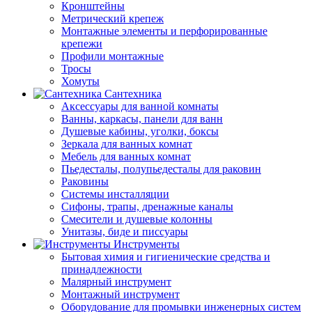
Кронштейны
Метрический крепеж
Монтажные элементы и перфорированные
крепежи
Профили монтажные
Тросы
Хомуты
Сантехника
Аксессуары для ванной комнаты
Ванны, каркасы, панели для ванн
Душевые кабины, уголки, боксы
Зеркала для ванных комнат
Мебель для ванных комнат
Пьедесталы, полупьедесталы для раковин
Раковины
Системы инсталляции
Сифоны, трапы, дренажные каналы
Смесители и душевые колонны
Унитазы, биде и писсуары
Инструменты
Бытовая химия и гигиенические средства и
принадлежности
Малярный инструмент
Монтажный инструмент
Оборудование для промывки инженерных систем