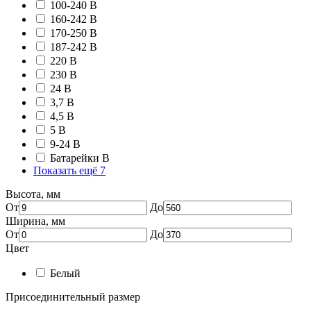
100-240 В
160-242 В
170-250 В
187-242 В
220 В
230 В
24 В
3,7 В
4,5 В
5 В
9-24 В
Батарейки В
Показать ещё 7
Высота, мм
От
До
Ширина, мм
От
До
Цвет
Белый
Присоединительный размер