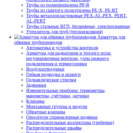
Трубы из полипропилена PP-R
Трубы из сшитого полиэтилена PE-X, PE-RT
Трубы металлопластиковые PEX-AL-PEX, PERT-
AL-PERT
Трубы стальные ВГП, бесшовные, электросварные
Утеплитель для труб (теплоизоляция)
Арматура для
обвязки трубопроводов
Автоматика и устройства контроля
Арматура для радиаторов и теплого пола:
регулировочные вентили, узлы нижнего
подключения и термоголовки
Воздухоотводчики
Гибкая подводка и шланги
Гидравлические стрелки
Задвижки
Измерительные приборы: термометры,
манометры, счётчики, датчики
Клапаны
Монтажные группы и модули
Обратные клапаны
Оросители спринклерные водяные
Распределительные коллекторы (гребенки)
Распределительные шкафы