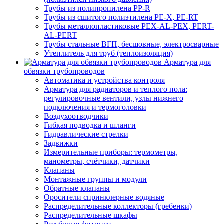
Трубы из полипропилена PP-R
Трубы из сшитого полиэтилена PE-X, PE-RT
Трубы металлопластиковые PEX-AL-PEX, PERT-
AL-PERT
Трубы стальные ВГП, бесшовные, электросварные
Утеплитель для труб (теплоизоляция)
Арматура для
обвязки трубопроводов
Автоматика и устройства контроля
Арматура для радиаторов и теплого пола:
регулировочные вентили, узлы нижнего
подключения и термоголовки
Воздухоотводчики
Гибкая подводка и шланги
Гидравлические стрелки
Задвижки
Измерительные приборы: термометры,
манометры, счётчики, датчики
Клапаны
Монтажные группы и модули
Обратные клапаны
Оросители спринклерные водяные
Распределительные коллекторы (гребенки)
Распределительные шкафы