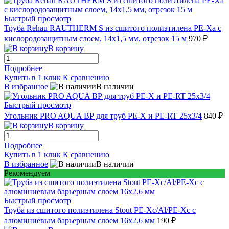
Быстрый просмотр
Труба Rehau RAUTHERM S из сшитого полиэтилена PE-Xa с
кислородозащитным слоем, 14x1,5 мм, отрезок 15 м
970 ₽
В корзину
Подробнее
Купить в 1 клик
К сравнению
В избранное
В наличии
Быстрый просмотр
Угольник PRO AQUA ВР для труб РЕ-Х и PE-RT 25x3/4
840 ₽
В корзину
Подробнее
Купить в 1 клик
К сравнению
В избранное
В наличии
Рекомендуем
Быстрый просмотр
Труба из сшитого полиэтилена Stout PE-Xc/Al/PE-Xc с
алюминиевым барьерным слоем 16x2,6 мм
190 ₽