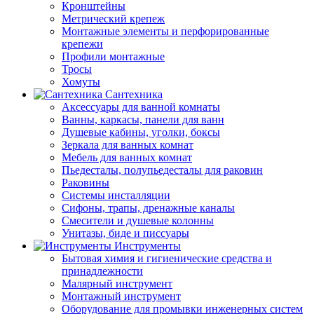
Кронштейны
Метрический крепеж
Монтажные элементы и перфорированные
крепежи
Профили монтажные
Тросы
Хомуты
Сантехника
Аксессуары для ванной комнаты
Ванны, каркасы, панели для ванн
Душевые кабины, уголки, боксы
Зеркала для ванных комнат
Мебель для ванных комнат
Пьедесталы, полупьедесталы для раковин
Раковины
Системы инсталляции
Сифоны, трапы, дренажные каналы
Смесители и душевые колонны
Унитазы, биде и писсуары
Инструменты
Бытовая химия и гигиенические средства и
принадлежности
Малярный инструмент
Монтажный инструмент
Оборудование для промывки инженерных систем