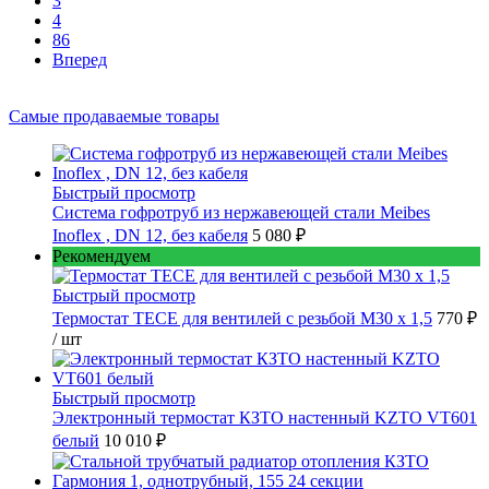
3
4
86
Вперед
Самые продаваемые товары
Быстрый просмотр
Cистема гофротруб из нержавеющей стали Meibes
Inoflex , DN 12, без кабеля
5 080 ₽
Рекомендуем
Быстрый просмотр
Термостат TECE для вентилей с резьбой М30 х 1,5
770 ₽
/ шт
Быстрый просмотр
Электронный термостат КЗТО настенный KZTO VT601
белый
10 010 ₽