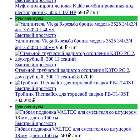
Быстрый просмотр
Муфта полипропиленовая Kalde комбинированная под
шестигранник, 50 x 1 1/2 НР
690 ₽
/ шт
Рекомендуем
Быстрый просмотр
Удлинитель Viega R-резьба бронза модель 3525 3/4x3/4
арт 355050 L 40мм
950 ₽
/ шт
Быстрый просмотр
Стальной трубчатый радиатор отопления КЗТО РС 2,
двухтрубный, 300 11 секций
8 070 ₽
Быстрый просмотр
Тройник Thermaflex для торцевой сварки PB-T140ST
294 290 ₽
Рекомендуем
Быстрый просмотр
Гибкая подводка VALTEC для смесителя со штуцером
18 мм, длина 150 см
240 ₽
/ шт