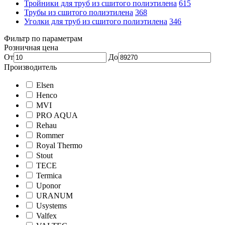
Тройники для труб из сшитого полиэтилена
615
Трубы из сшитого полиэтилена
368
Уголки для труб из сшитого полиэтилена
346
Фильтр по параметрам
Розничная цена
От
До
Производитель
Elsen
Henco
MVI
PRO AQUA
Rehau
Rommer
Royal Thermo
Stout
TECE
Termica
Uponor
URANUM
Usystems
Valfex