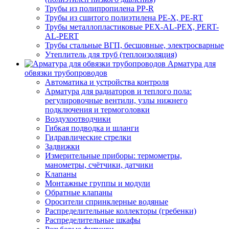
Трубы из полипропилена PP-R
Трубы из сшитого полиэтилена PE-X, PE-RT
Трубы металлопластиковые PEX-AL-PEX, PERT-
AL-PERT
Трубы стальные ВГП, бесшовные, электросварные
Утеплитель для труб (теплоизоляция)
Арматура для
обвязки трубопроводов
Автоматика и устройства контроля
Арматура для радиаторов и теплого пола:
регулировочные вентили, узлы нижнего
подключения и термоголовки
Воздухоотводчики
Гибкая подводка и шланги
Гидравлические стрелки
Задвижки
Измерительные приборы: термометры,
манометры, счётчики, датчики
Клапаны
Монтажные группы и модули
Обратные клапаны
Оросители спринклерные водяные
Распределительные коллекторы (гребенки)
Распределительные шкафы