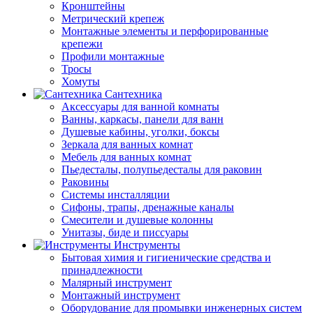
Кронштейны
Метрический крепеж
Монтажные элементы и перфорированные
крепежи
Профили монтажные
Тросы
Хомуты
Сантехника
Аксессуары для ванной комнаты
Ванны, каркасы, панели для ванн
Душевые кабины, уголки, боксы
Зеркала для ванных комнат
Мебель для ванных комнат
Пьедесталы, полупьедесталы для раковин
Раковины
Системы инсталляции
Сифоны, трапы, дренажные каналы
Смесители и душевые колонны
Унитазы, биде и писсуары
Инструменты
Бытовая химия и гигиенические средства и
принадлежности
Малярный инструмент
Монтажный инструмент
Оборудование для промывки инженерных систем