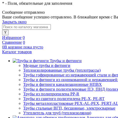
*
- Поля, обязательные для заполнения
Сообщение отправлено
Ваше сообщение успешно отправлено. В ближайшее время с Ва
Закрыть окно
Избранное
0
Сравнение
0
0
В корзине
пока
пусто
Каталог товаров
Трубы и фитинги
Медные трубы и фитинги
Теплоизолированные трубы (теплотрассы)
Трубы гофрированные из нержавеющей стали и фи
Трубы и фитинги из оцинкованной и нержавеющей
Трубы и фитинги канализационные НПВХ
Трубы и фитинги полиэтиленовые ПЭ, ПНД (полиэт
Трубы из полипропилена PP-R
Трубы из сшитого полиэтилена PE-X, PE-RT
Трубы металлопластиковые PEX-AL-PEX, PERT-A
Трубы стальные ВГП, бесшовные, электросварные
Утеплитель для труб (теплоизоляция)
Арматура для об