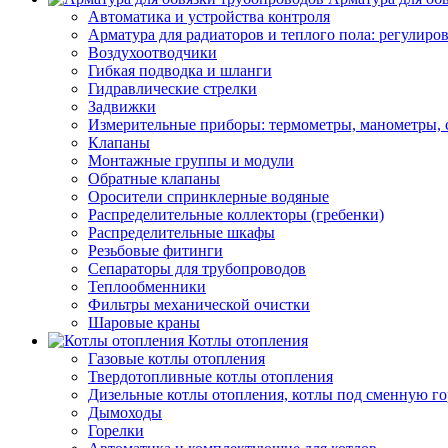
Автоматика и устройства контроля
Арматура для радиаторов и теплого пола: регулир
Воздухоотводчики
Гибкая подводка и шланги
Гидравлические стрелки
Задвижки
Измерительные приборы: термометры, манометры, 
Клапаны
Монтажные группы и модули
Обратные клапаны
Оросители спринклерные водяные
Распределительные коллекторы (гребенки)
Распределительные шкафы
Резьбовые фитинги
Сепараторы для трубопроводов
Теплообменники
Фильтры механической очистки
Шаровые краны
Котлы отопления
Газовые котлы отопления
Твердотопливные котлы отопления
Дизельные котлы отопления, котлы под сменную го
Дымоходы
Горелки