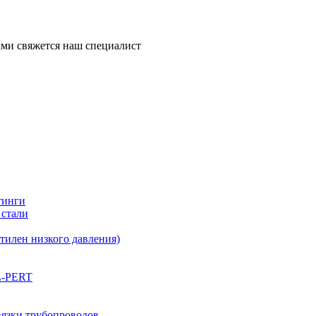
ми свяжется наш специалист
тинги
 стали
илен низкого давления)
L-PERT
вязки трубопроводов