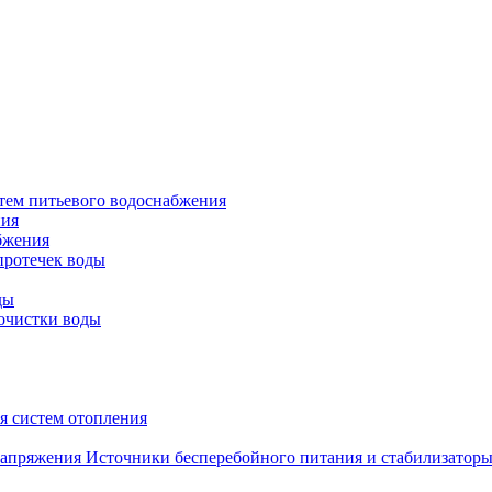
тем питьевого водоснабжения
ния
бжения
протечек воды
ды
очистки воды
я систем отопления
Источники бесперебойного питания и стабилизатор