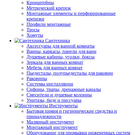
Кронштейны
Метрический крепеж
Монтажные элементы и перфорированные
крепежи
Профили монтажные
Тросы
Хомуты
Сантехника
Аксессуары для ванной комнаты
Ванны, каркасы, панели для ванн
Душевые кабины, уголки, боксы
Зеркала для ванных комнат
Мебель для ванных комнат
Пьедесталы, полупьедесталы для раковин
Раковины
Системы инсталляции
Сифоны, трапы, дренажные каналы
Смесители и душевые колонны
Унитазы, биде и писсуары
Инструменты
Бытовая химия и гигиенические средства и
принадлежности
Малярный инструмент
Монтажный инструмент
Оборудование для промывки инженерных систем