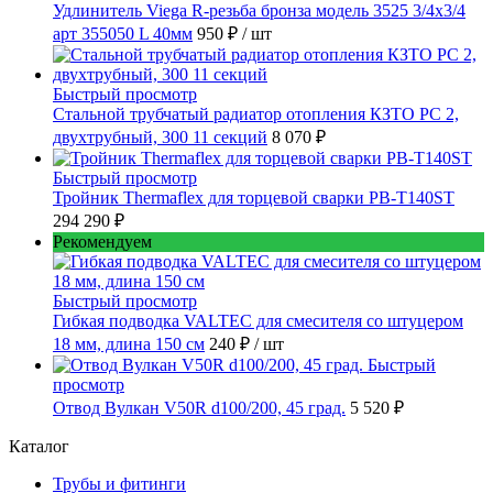
Удлинитель Viega R-резьба бронза модель 3525 3/4x3/4
арт 355050 L 40мм
950 ₽
/ шт
Быстрый просмотр
Стальной трубчатый радиатор отопления КЗТО РС 2,
двухтрубный, 300 11 секций
8 070 ₽
Быстрый просмотр
Тройник Thermaflex для торцевой сварки PB-T140ST
294 290 ₽
Рекомендуем
Быстрый просмотр
Гибкая подводка VALTEC для смесителя со штуцером
18 мм, длина 150 см
240 ₽
/ шт
Быстрый
просмотр
Отвод Вулкан V50R d100/200, 45 град.
5 520 ₽
Каталог
Трубы и фитинги