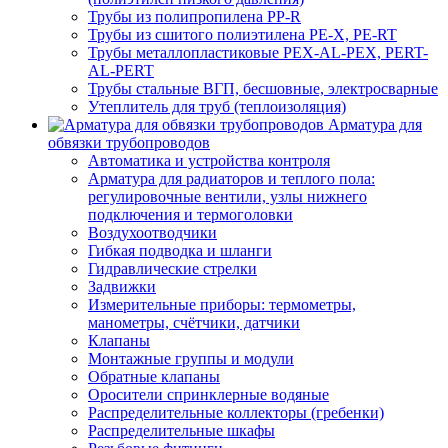
Трубы из полипропилена PP-R
Трубы из сшитого полиэтилена PE-X, PE-RT
Трубы металлопластиковые PEX-AL-PEX, PERT-
AL-PERT
Трубы стальные ВГП, бесшовные, электросварные
Утеплитель для труб (теплоизоляция)
Арматура для
обвязки трубопроводов
Автоматика и устройства контроля
Арматура для радиаторов и теплого пола:
регулировочные вентили, узлы нижнего
подключения и термоголовки
Воздухоотводчики
Гибкая подводка и шланги
Гидравлические стрелки
Задвижки
Измерительные приборы: термометры,
манометры, счётчики, датчики
Клапаны
Монтажные группы и модули
Обратные клапаны
Оросители спринклерные водяные
Распределительные коллекторы (гребенки)
Распределительные шкафы