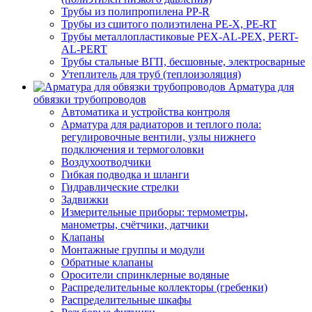
Трубы из полипропилена PP-R
Трубы из сшитого полиэтилена PE-X, PE-RT
Трубы металлопластиковые PEX-AL-PEX, PERT-
AL-PERT
Трубы стальные ВГП, бесшовные, электросварные
Утеплитель для труб (теплоизоляция)
Арматура для
обвязки трубопроводов
Автоматика и устройства контроля
Арматура для радиаторов и теплого пола:
регулировочные вентили, узлы нижнего
подключения и термоголовки
Воздухоотводчики
Гибкая подводка и шланги
Гидравлические стрелки
Задвижки
Измерительные приборы: термометры,
манометры, счётчики, датчики
Клапаны
Монтажные группы и модули
Обратные клапаны
Оросители спринклерные водяные
Распределительные коллекторы (гребенки)
Распределительные шкафы