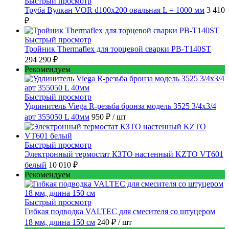
Быстрый просмотр
Труба Вулкан VOR d100x200 овальная L = 1000 мм
3 410
₽
Быстрый просмотр
Тройник Thermaflex для торцевой сварки PB-T140ST
294 290 ₽
Рекомендуем
Быстрый просмотр
Удлинитель Viega R-резьба бронза модель 3525 3/4x3/4
арт 355050 L 40мм
950 ₽
/ шт
Быстрый просмотр
Электронный термостат КЗТО настенный KZTO VT601
белый
10 010 ₽
Рекомендуем
Быстрый просмотр
Гибкая подводка VALTEC для смесителя со штуцером
18 мм, длина 150 см
240 ₽
/ шт