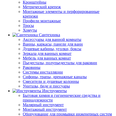
Кронштейны
Метрический крепеж
Монтажные элементы и перфорированные
крепежи
Профили монтажные
Тросы
Хомуты
Сантехника
Аксессуары для ванной комнаты
Ванны, каркасы, панели для ванн
Душевые кабины, уголки, боксы
Зеркала для ванных комнат
Мебель для ванных комнат
Пьедесталы, полупьедесталы для раковин
Раковины
Системы инсталляции
Сифоны, трапы, дренажные каналы
Смесители и душевые колонны
Унитазы, биде и писсуары
Инструменты
Бытовая химия и гигиенические средства и
принадлежности
Малярный инструмент
Монтажный инструмент
Оборудование для промывки инженерных систем