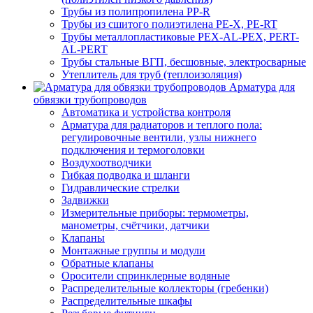
Трубы из полипропилена PP-R
Трубы из сшитого полиэтилена PE-X, PE-RT
Трубы металлопластиковые PEX-AL-PEX, PERT-
AL-PERT
Трубы стальные ВГП, бесшовные, электросварные
Утеплитель для труб (теплоизоляция)
Арматура для
обвязки трубопроводов
Автоматика и устройства контроля
Арматура для радиаторов и теплого пола:
регулировочные вентили, узлы нижнего
подключения и термоголовки
Воздухоотводчики
Гибкая подводка и шланги
Гидравлические стрелки
Задвижки
Измерительные приборы: термометры,
манометры, счётчики, датчики
Клапаны
Монтажные группы и модули
Обратные клапаны
Оросители спринклерные водяные
Распределительные коллекторы (гребенки)
Распределительные шкафы