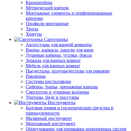
Кронштейны
Метрический крепеж
Монтажные элементы и перфорированные
крепежи
Профили монтажные
Тросы
Хомуты
Сантехника
Аксессуары для ванной комнаты
Ванны, каркасы, панели для ванн
Душевые кабины, уголки, боксы
Зеркала для ванных комнат
Мебель для ванных комнат
Пьедесталы, полупьедесталы для раковин
Раковины
Системы инсталляции
Сифоны, трапы, дренажные каналы
Смесители и душевые колонны
Унитазы, биде и писсуары
Инструменты
Бытовая химия и гигиенические средства и
принадлежности
Малярный инструмент
Монтажный инструмент
Оборудование для промывки инженерных систем