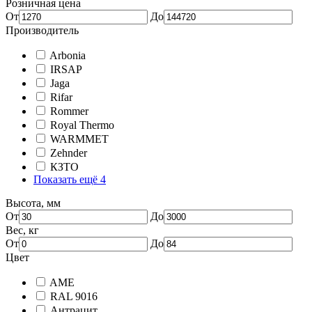
Розничная цена
От
До
Производитель
Arbonia
IRSAP
Jaga
Rifar
Rommer
Royal Thermo
WARMMET
Zehnder
КЗТО
Показать ещё 4
Высота, мм
От
До
Вес, кг
От
До
Цвет
AME
RAL 9016
Антрацит