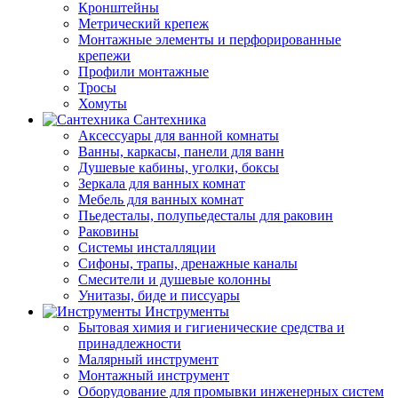
Кронштейны
Метрический крепеж
Монтажные элементы и перфорированные
крепежи
Профили монтажные
Тросы
Хомуты
Сантехника
Аксессуары для ванной комнаты
Ванны, каркасы, панели для ванн
Душевые кабины, уголки, боксы
Зеркала для ванных комнат
Мебель для ванных комнат
Пьедесталы, полупьедесталы для раковин
Раковины
Системы инсталляции
Сифоны, трапы, дренажные каналы
Смесители и душевые колонны
Унитазы, биде и писсуары
Инструменты
Бытовая химия и гигиенические средства и
принадлежности
Малярный инструмент
Монтажный инструмент
Оборудование для промывки инженерных систем