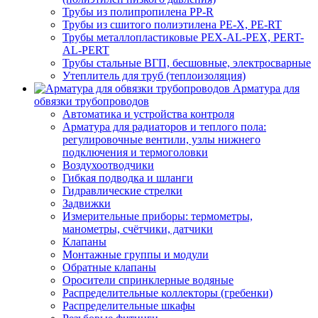
Трубы из полипропилена PP-R
Трубы из сшитого полиэтилена PE-X, PE-RT
Трубы металлопластиковые PEX-AL-PEX, PERT-
AL-PERT
Трубы стальные ВГП, бесшовные, электросварные
Утеплитель для труб (теплоизоляция)
Арматура для
обвязки трубопроводов
Автоматика и устройства контроля
Арматура для радиаторов и теплого пола:
регулировочные вентили, узлы нижнего
подключения и термоголовки
Воздухоотводчики
Гибкая подводка и шланги
Гидравлические стрелки
Задвижки
Измерительные приборы: термометры,
манометры, счётчики, датчики
Клапаны
Монтажные группы и модули
Обратные клапаны
Оросители спринклерные водяные
Распределительные коллекторы (гребенки)
Распределительные шкафы