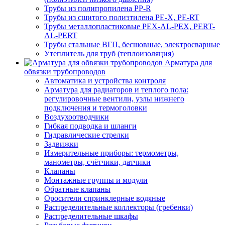
Трубы из полипропилена PP-R
Трубы из сшитого полиэтилена PE-X, PE-RT
Трубы металлопластиковые PEX-AL-PEX, PERT-
AL-PERT
Трубы стальные ВГП, бесшовные, электросварные
Утеплитель для труб (теплоизоляция)
Арматура для
обвязки трубопроводов
Автоматика и устройства контроля
Арматура для радиаторов и теплого пола:
регулировочные вентили, узлы нижнего
подключения и термоголовки
Воздухоотводчики
Гибкая подводка и шланги
Гидравлические стрелки
Задвижки
Измерительные приборы: термометры,
манометры, счётчики, датчики
Клапаны
Монтажные группы и модули
Обратные клапаны
Оросители спринклерные водяные
Распределительные коллекторы (гребенки)
Распределительные шкафы