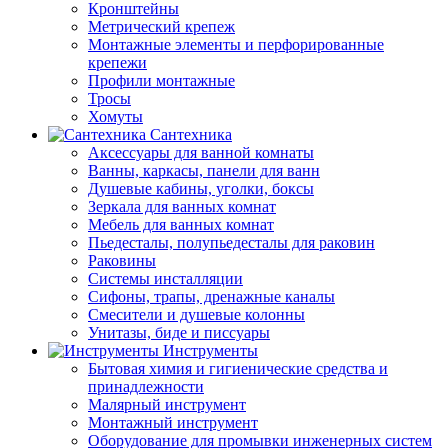
Кронштейны
Метрический крепеж
Монтажные элементы и перфорированные
крепежи
Профили монтажные
Тросы
Хомуты
Сантехника
Аксессуары для ванной комнаты
Ванны, каркасы, панели для ванн
Душевые кабины, уголки, боксы
Зеркала для ванных комнат
Мебель для ванных комнат
Пьедесталы, полупьедесталы для раковин
Раковины
Системы инсталляции
Сифоны, трапы, дренажные каналы
Смесители и душевые колонны
Унитазы, биде и писсуары
Инструменты
Бытовая химия и гигиенические средства и
принадлежности
Малярный инструмент
Монтажный инструмент
Оборудование для промывки инженерных систем