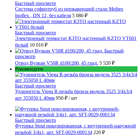
Быстрый просмотр
Cистема гофротруб из нержавеющей стали Meibes
Inoflex , DN 12, без кабеля
5 080 ₽
Быстрый просмотр
Электронный термостат КЗТО настенный KZTO VT601
белый
10 010 ₽
Быстрый
просмотр
Отвод Вулкан V50R d100/200, 45 град.
5 520 ₽
Рекомендуем
Быстрый просмотр
Удлинитель Viega R-резьба бронза модель 3525 3/4x3/4
арт 355050 L 40мм
950 ₽
/ шт
Быстрый просмотр
Футорка Stout никелированная, с внутренней-наружной
резьбой 3/4х1, арт. SFT-0029-000134
220 ₽