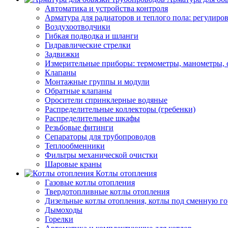
Автоматика и устройства контроля
Арматура для радиаторов и теплого пола: регулир
Воздухоотводчики
Гибкая подводка и шланги
Гидравлические стрелки
Задвижки
Измерительные приборы: термометры, манометры, 
Клапаны
Монтажные группы и модули
Обратные клапаны
Оросители спринклерные водяные
Распределительные коллекторы (гребенки)
Распределительные шкафы
Резьбовые фитинги
Сепараторы для трубопроводов
Теплообменники
Фильтры механической очистки
Шаровые краны
Котлы отопления
Газовые котлы отопления
Твердотопливные котлы отопления
Дизельные котлы отопления, котлы под сменную го
Дымоходы
Горелки