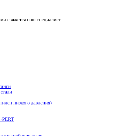
ми свяжется наш специалист
тинги
 стали
илен низкого давления)
L-PERT
вязки трубопроводов