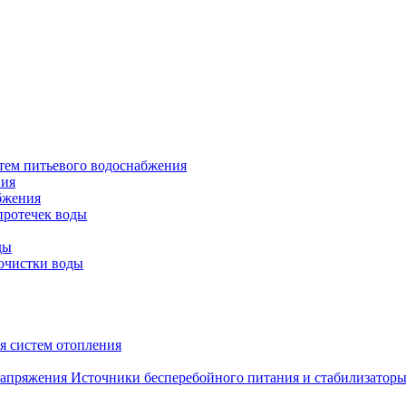
тем питьевого водоснабжения
ния
бжения
протечек воды
ды
очистки воды
я систем отопления
Источники бесперебойного питания и стабилизатор