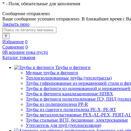
*
- Поля, обязательные для заполнения
Сообщение отправлено
Ваше сообщение успешно отправлено. В ближайшее время с Ва
Закрыть окно
Избранное
0
Сравнение
0
0
В корзине
пока
пусто
Каталог товаров
Трубы и фитинги
Медные трубы и фитинги
Теплоизолированные трубы (теплотрассы)
Трубы гофрированные из нержавеющей стали и фи
Трубы и фитинги из оцинкованной и нержавеющей
Трубы и фитинги канализационные НПВХ
Трубы и фитинги полиэтиленовые ПЭ, ПНД (полиэт
Трубы из полипропилена PP-R
Трубы из сшитого полиэтилена PE-X, PE-RT
Трубы металлопластиковые PEX-AL-PEX, PERT-A
Трубы стальные ВГП, бесшовные, электросварные
Утеплитель для труб (теплоизоляция)
Арматура для об