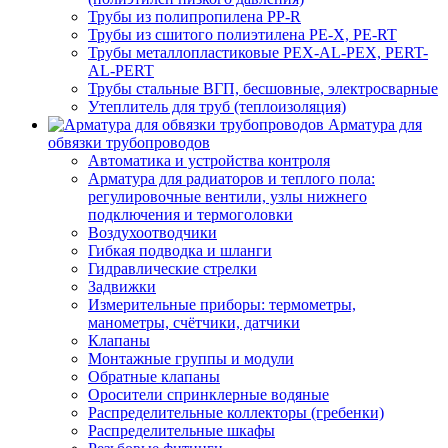
Трубы из полипропилена PP-R
Трубы из сшитого полиэтилена PE-X, PE-RT
Трубы металлопластиковые PEX-AL-PEX, PERT-
AL-PERT
Трубы стальные ВГП, бесшовные, электросварные
Утеплитель для труб (теплоизоляция)
Арматура для
обвязки трубопроводов
Автоматика и устройства контроля
Арматура для радиаторов и теплого пола:
регулировочные вентили, узлы нижнего
подключения и термоголовки
Воздухоотводчики
Гибкая подводка и шланги
Гидравлические стрелки
Задвижки
Измерительные приборы: термометры,
манометры, счётчики, датчики
Клапаны
Монтажные группы и модули
Обратные клапаны
Оросители спринклерные водяные
Распределительные коллекторы (гребенки)
Распределительные шкафы