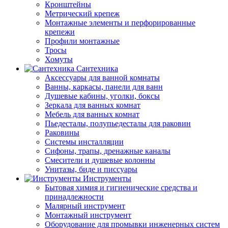
Кронштейны
Метрический крепеж
Монтажные элементы и перфорированные
крепежи
Профили монтажные
Тросы
Хомуты
Сантехника
Аксессуары для ванной комнаты
Ванны, каркасы, панели для ванн
Душевые кабины, уголки, боксы
Зеркала для ванных комнат
Мебель для ванных комнат
Пьедесталы, полупьедесталы для раковин
Раковины
Системы инсталляции
Сифоны, трапы, дренажные каналы
Смесители и душевые колонны
Унитазы, биде и писсуары
Инструменты
Бытовая химия и гигиенические средства и
принадлежности
Малярный инструмент
Монтажный инструмент
Оборудование для промывки инженерных систем