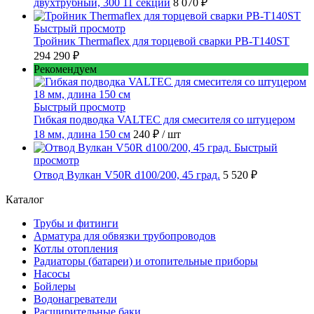
двухтрубный, 300 11 секций
8 070 ₽
Быстрый просмотр
Тройник Thermaflex для торцевой сварки PB-T140ST
294 290 ₽
Рекомендуем
Быстрый просмотр
Гибкая подводка VALTEC для смесителя со штуцером
18 мм, длина 150 см
240 ₽
/ шт
Быстрый
просмотр
Отвод Вулкан V50R d100/200, 45 град.
5 520 ₽
Каталог
Трубы и фитинги
Арматура для обвязки трубопроводов
Котлы отопления
Радиаторы (батареи) и отопительные приборы
Насосы
Бойлеры
Водонагреватели
Расширительные баки