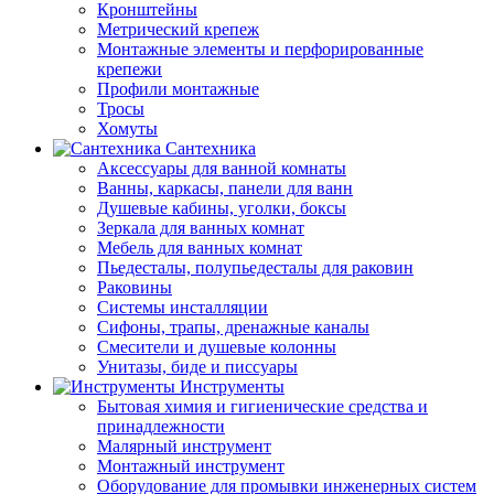
Кронштейны
Метрический крепеж
Монтажные элементы и перфорированные
крепежи
Профили монтажные
Тросы
Хомуты
Сантехника
Аксессуары для ванной комнаты
Ванны, каркасы, панели для ванн
Душевые кабины, уголки, боксы
Зеркала для ванных комнат
Мебель для ванных комнат
Пьедесталы, полупьедесталы для раковин
Раковины
Системы инсталляции
Сифоны, трапы, дренажные каналы
Смесители и душевые колонны
Унитазы, биде и писсуары
Инструменты
Бытовая химия и гигиенические средства и
принадлежности
Малярный инструмент
Монтажный инструмент
Оборудование для промывки инженерных систем