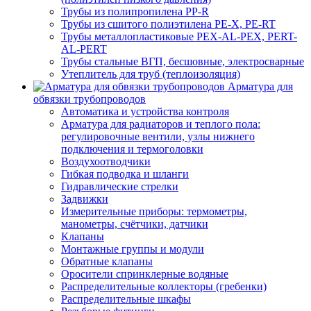
Трубы из полипропилена PP-R
Трубы из сшитого полиэтилена PE-X, PE-RT
Трубы металлопластиковые PEX-AL-PEX, PERT-
AL-PERT
Трубы стальные ВГП, бесшовные, электросварные
Утеплитель для труб (теплоизоляция)
Арматура для
обвязки трубопроводов
Автоматика и устройства контроля
Арматура для радиаторов и теплого пола:
регулировочные вентили, узлы нижнего
подключения и термоголовки
Воздухоотводчики
Гибкая подводка и шланги
Гидравлические стрелки
Задвижки
Измерительные приборы: термометры,
манометры, счётчики, датчики
Клапаны
Монтажные группы и модули
Обратные клапаны
Оросители спринклерные водяные
Распределительные коллекторы (гребенки)
Распределительные шкафы