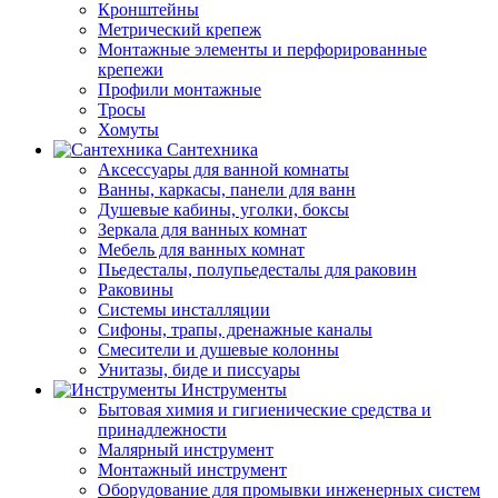
Кронштейны
Метрический крепеж
Монтажные элементы и перфорированные
крепежи
Профили монтажные
Тросы
Хомуты
Сантехника
Аксессуары для ванной комнаты
Ванны, каркасы, панели для ванн
Душевые кабины, уголки, боксы
Зеркала для ванных комнат
Мебель для ванных комнат
Пьедесталы, полупьедесталы для раковин
Раковины
Системы инсталляции
Сифоны, трапы, дренажные каналы
Смесители и душевые колонны
Унитазы, биде и писсуары
Инструменты
Бытовая химия и гигиенические средства и
принадлежности
Малярный инструмент
Монтажный инструмент
Оборудование для промывки инженерных систем