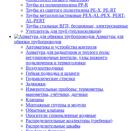
Трубы из полипропилена PP-R
Трубы из сшитого полиэтилена PE-X, PE-RT
Трубы металлопластиковые PEX-AL-PEX, PERT-
AL-PERT
Трубы стальные ВГП, бесшовные, электросварные
Утеплитель для труб (теплоизоляция)
Арматура для
обвязки трубопроводов
Автоматика и устройства контроля
Арматура для радиаторов и теплого пола:
регулировочные вентили, узлы нижнего
подключения и термоголовки
Воздухоотводчики
Гибкая подводка и шланги
Гидравлические стрелки
Задвижки
Измерительные приборы: термометры,
манометры, счётчики, датчики
Клапаны
Монтажные группы и модули
Обратные клапаны
Оросители спринклерные водяные
Распределительные коллекторы (гребенки)
Распределительные шкафы