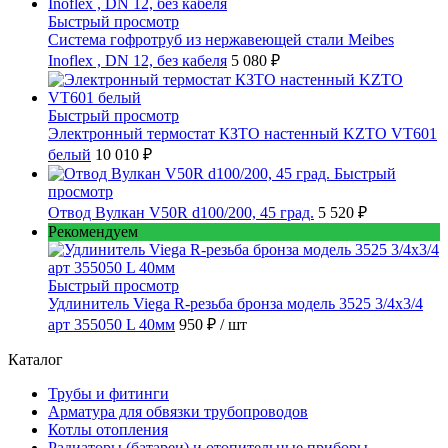
Быстрый просмотр
Cистема гофротруб из нержавеющей стали Meibes
Inoflex , DN 12, без кабеля
5 080 ₽
Быстрый просмотр
Электронный термостат КЗТО настенный KZTO VT601
белый
10 010 ₽
Быстрый
просмотр
Отвод Вулкан V50R d100/200, 45 град.
5 520 ₽
Рекомендуем
Быстрый просмотр
Удлинитель Viega R-резьба бронза модель 3525 3/4x3/4
арт 355050 L 40мм
950 ₽
/ шт
Каталог
Трубы и фитинги
Арматура для обвязки трубопроводов
Котлы отопления
Радиаторы (батареи) и отопительные приборы