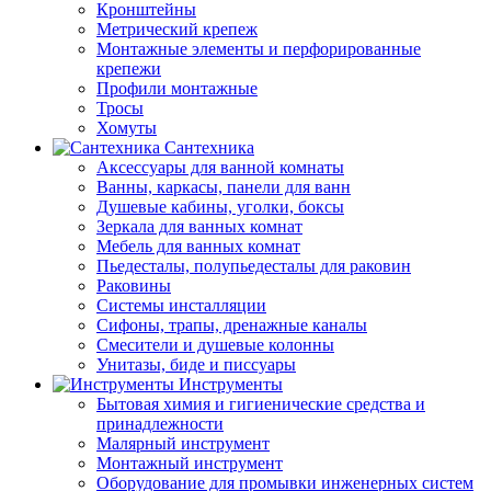
Кронштейны
Метрический крепеж
Монтажные элементы и перфорированные
крепежи
Профили монтажные
Тросы
Хомуты
Сантехника
Аксессуары для ванной комнаты
Ванны, каркасы, панели для ванн
Душевые кабины, уголки, боксы
Зеркала для ванных комнат
Мебель для ванных комнат
Пьедесталы, полупьедесталы для раковин
Раковины
Системы инсталляции
Сифоны, трапы, дренажные каналы
Смесители и душевые колонны
Унитазы, биде и писсуары
Инструменты
Бытовая химия и гигиенические средства и
принадлежности
Малярный инструмент
Монтажный инструмент
Оборудование для промывки инженерных систем