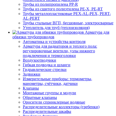
Трубы из полипропилена PP-R
Трубы из сшитого полиэтилена PE-X, PE-RT
Трубы металлопластиковые PEX-AL-PEX, PERT-
AL-PERT
Трубы стальные ВГП, бесшовные, электросварные
Утеплитель для труб (теплоизоляция)
Арматура для
обвязки трубопроводов
Автоматика и устройства контроля
Арматура для радиаторов и теплого пола:
регулировочные вентили, узлы нижнего
подключения и термоголовки
Воздухоотводчики
Гибкая подводка и шланги
Гидравлические стрелки
Задвижки
Измерительные приборы: термометры,
манометры, счётчики, датчики
Клапаны
Монтажные группы и модули
Обратные клапаны
Оросители спринклерные водяные
Распределительные коллекторы (гребенки)
Распределительные шкафы