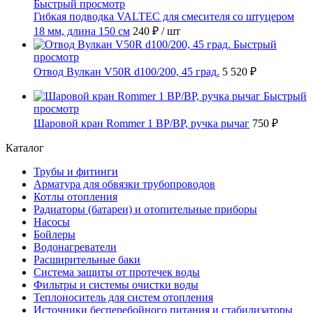
Быстрый просмотр
Гибкая подводка VALTEC для смесителя со штуцером
18 мм, длина 150 см
240 ₽
/ шт
Быстрый
просмотр
Отвод Вулкан V50R d100/200, 45 град.
5 520 ₽
Быстрый
просмотр
Шаровой кран Rommer 1 ВР/ВР, ручка рычаг
750 ₽
Каталог
Трубы и фитинги
Арматура для обвязки трубопроводов
Котлы отопления
Радиаторы (батареи) и отопительные приборы
Насосы
Бойлеры
Водонагреватели
Расширительные баки
Система защиты от протечек воды
Фильтры и системы очистки воды
Теплоноситель для систем отопления
Источники бесперебойного питания и стабилизаторы