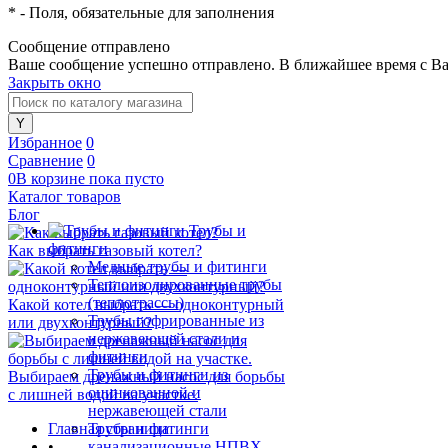
*
- Поля, обязательные для заполнения
Сообщение отправлено
Ваше сообщение успешно отправлено. В ближайшее время с Ва
Закрыть окно
Избранное
0
Сравнение
0
0
В корзине
пока
пусто
Каталог товаров
Блог
Трубы и
фитинги
Как выбрать газовый котел?
Медные трубы и фитинги
Теплоизолированные трубы
(теплотрассы)
Какой котел выбрать — одноконтурный
Трубы гофрированные из
или двухконтурный?
нержавеющей стали и
фитинги
Трубы и фитинги из
Выбираем дренажный насос для борьбы
оцинкованной и
с лишней водой на участке.
нержавеющей стали
Главная страница
Трубы и фитинги
•
канализационные НПВХ