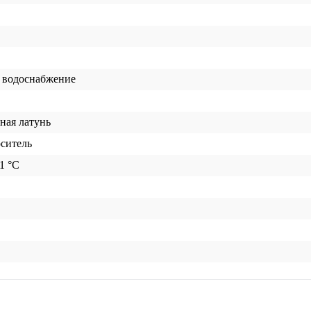
 водоснабжение
ная латунь
оситель
51 °C