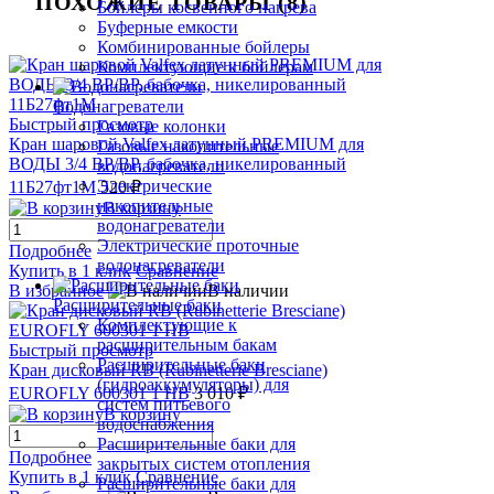
ПОХОЖИЕ ТОВАРЫ (8)
Бойлеры косвенного нагрева
Буферные емкости
Комбинированные бойлеры
Комплектующие к бойлерам
Водонагреватели
Быстрый просмотр
Газовые колонки
Кран шаровой Valfex латунный PREMIUM для
Газовые накопительные
ВОДЫ 3/4 ВР/ВР, бабочка, никелированный
водонагреватели
Электрические
11Б27фт1М
520 ₽
накопительные
В корзину
водонагреватели
Электрические проточные
Подробнее
водонагреватели
Купить в 1 клик
Сравнение
В избранное
В наличии
Расширительные баки
Комплектующие к
расширительным бакам
Быстрый просмотр
Расширительные баки
Кран дисковый RB (Rubinetterie Bresciane)
(гидроаккумуляторы) для
EUROFLY 600301 1 НВ
3 010 ₽
систем питьевого
В корзину
водоснабжения
Расширительные баки для
Подробнее
закрытых систем отопления
Купить в 1 клик
Сравнение
Расширительные баки для