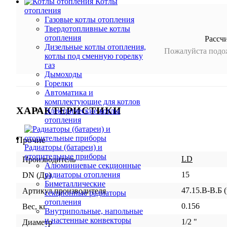
Котлы
отопления
Газовые котлы отопления
Твердотопливные котлы
отопления
Рассч
Дизельные котлы отопления,
Пожалуйста подож
котлы под сменную горелку
газ
Дымоходы
Горелки
Автоматика и
комплектующие для котлов
ХАРАКТЕРИСТИКИ
Электрические котлы
отопления
Прочие
Радиаторы (батареи) и
отопительные приборы
LD
Производитель
Алюминиевые секционные
15
радиаторы отопления
DN (Ду)
Биметаллические
47.15.В-В.Б (
Артикул производителя
секционные радиаторы
отопления
0.156
Вес, кг
Внутрипольные, напольные
и настенные конвекторы
1/2 "
Диаметр