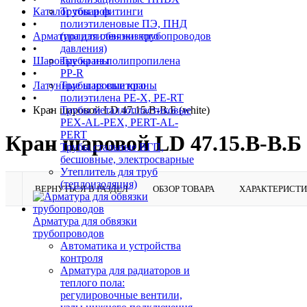
Каталог товаров
Трубы и фитинги
•
полиэтиленовые ПЭ, ПНД
Арматура для обвязки трубопроводов
(полиэтилен низкого
•
давления)
Шаровые краны
Трубы из полипропилена
•
PP-R
Латунные шаровые краны
Трубы из сшитого
•
полиэтилена PE-X, PE-RT
Кран шаровой LD 47.15.В-В.Б (white)
Трубы металлопластиковые
PEX-AL-PEX, PERT-AL-
PERT
Кран шаровой LD 47.15.В-В.Б 
Трубы стальные ВГП,
бесшовные, электросварные
Утеплитель для труб
(теплоизоляция)
ВЕРНУТЬСЯ В РАЗДЕЛ
ОБЗОР ТОВАРА
ХАРАКТЕРИСТ
Арматура для обвязки
трубопроводов
Автоматика и устройства
контроля
Арматура для радиаторов и
теплого пола:
регулировочные вентили,