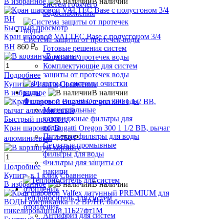
В избранное
В наличии
систем горячего
водоснабжения
Быстрый просмотр
Кран шаровой VALTEC Base с полусгоном 3/4
Система защиты от протечек воды
ВН
860 ₽
Готовые решения систем
В корзину
защиты от протечек воды
Комплектующие для систем
защиты от протечек воды
Подробнее
Купить в 1 клик
Сравнение
В избранное
В наличии
Фильтры и системы очистки воды
Магистральные
картриджные фильтры для
Быстрый просмотр
воды
Кран шаровой Bugatti Oregon 300 1 1/2 ВВ, рычаг
Питьевые фильтры для воды
алюминиевый
4 750 ₽
Сетчатые промывные
В корзину
фильтры для воды
Фильтры для защиты от
Подробнее
накипи
Купить в 1 клик
Сравнение
В избранное
В наличии
Теплоноситель для систем
отопления
Антифриз для систем