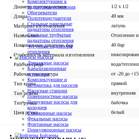
Комплектующие к
1/2 x 1/2
Диаметр присоединения
радиаторам отопления
Обогреватели
49 мм
Длина
Полотенцесушители
Стальные панельные
латунь
Материал изготовления
радиаторы отопления
Стальные трубчатые
Отопление и
Назначение
радиаторы отопления
40 бар
Номинальное давление, бар
Чугунные радиаторы
отопления
никелирован
Особенность материала изготовления
Насосы
Дренажные насосы
вода/теплон
Рабочая среда
Канализационные
от -20 до +1
установки
Рабочая температура
Комплектующие и
прямой
Тип крана
автоматика для насосов
Насосные станции
внутренняя
Тип резьбы
Поверхностные насосы
Погружные насосы для
бабочка
Тип ручки
колодцев
белый
Цвет ручки
Скважинные насосы
Фекальные насосы
Фонтанные насосы
Циркуляционные насосы
Бойлеры