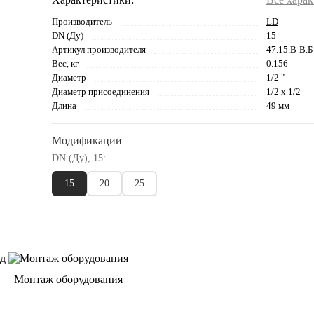
Производитель
LD
DN (Ду)
15
Артикул производителя
47.15.В-В.Б 
Вес, кг
0.156
Диаметр
1/2 "
Диаметр присоединения
1/2 x 1/2
Длина
49 мм
Модификации
DN (Ду), 15:
15
20
25
Монтаж оборудования