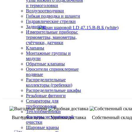
узлы нижнего подключения
и термоголовки
Воздухоотводчики
Гибкая подводка и шланги
Гидравлические стрелки
Задвижки
Измерительные приборы:
термометры, манометры,
счётчики, датчики
Клапаны
Монтажные группы и
модули
Обратные клапаны
Оросители спринклерные
водяные
Распределительные
коллекторы (гребенки)
Распределительные шкафы
Резьбовые фитинги
Сепараторы для
трубопроводов
Теплообменники
Фильтры механической
Выгодные цены
Удобная доставка
Собственный склад
очистки
Шаровые краны