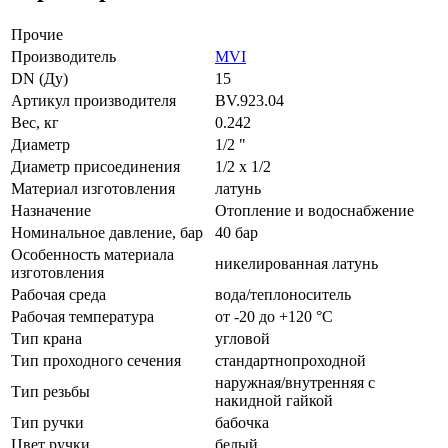
Прочие
Производитель
MVI
DN (Ду)
15
Артикул производителя
BV.923.04
Вес, кг
0.242
Диаметр
1/2 "
Диаметр присоединения
1/2 x 1/2
Материал изготовления
латунь
Назначение
Отопление и водоснабжение
Номинальное давление, бар
40 бар
Особенность материала
никелированная латунь
изготовления
Рабочая среда
вода/теплоноситель
Рабочая температура
от -20 до +120 °C
Тип крана
угловой
Тип проходного сечения
стандартнопроходной
наружная/внутренняя с
Тип резьбы
накидной гайкой
Тип ручки
бабочка
Цвет ручки
белый