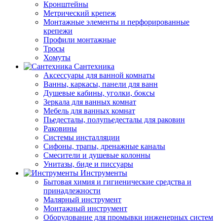
Кронштейны
Метрический крепеж
Монтажные элементы и перфорированные
крепежи
Профили монтажные
Тросы
Хомуты
Сантехника
Аксессуары для ванной комнаты
Ванны, каркасы, панели для ванн
Душевые кабины, уголки, боксы
Зеркала для ванных комнат
Мебель для ванных комнат
Пьедесталы, полупьедесталы для раковин
Раковины
Системы инсталляции
Сифоны, трапы, дренажные каналы
Смесители и душевые колонны
Унитазы, биде и писсуары
Инструменты
Бытовая химия и гигиенические средства и
принадлежности
Малярный инструмент
Монтажный инструмент
Оборудование для промывки инженерных систем