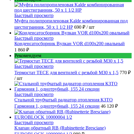
Быстрый просмотр
Муфта полипропиленовая Kalde комбинированная под
шестигранник, 50 x 1 1/2 НР
690 ₽
/ шт
Быстрый просмотр
Конденсатосборник Вулкан VOR d100x200 овальный
1 860 ₽
Рекомендуем
Быстрый просмотр
Термостат TECE для вентилей с резьбой М30 х 1,5
770 ₽
/ шт
Быстрый просмотр
Стальной трубчатый радиатор отопления КЗТО
Гармония 1, однотрубный, 155 24 секции
46 120 ₽
Быстрый просмотр
Клапан обратный RB (Rubinetterie Bresciane)