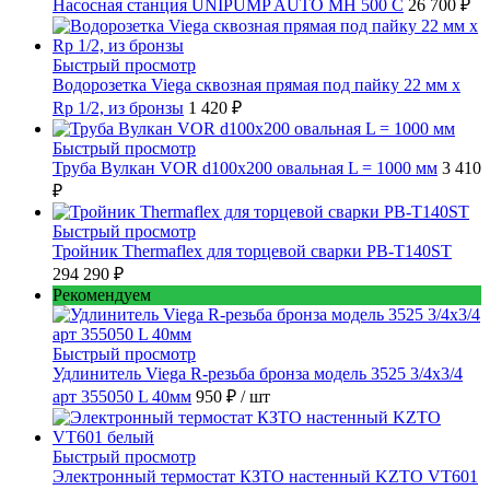
Насосная станция UNIPUMP AUTO MH 500 С
26 700 ₽
Быстрый просмотр
Водорозетка Viega сквозная прямая под пайку 22 мм х
Rp 1/2, из бронзы
1 420 ₽
Быстрый просмотр
Труба Вулкан VOR d100x200 овальная L = 1000 мм
3 410
₽
Быстрый просмотр
Тройник Thermaflex для торцевой сварки PB-T140ST
294 290 ₽
Рекомендуем
Быстрый просмотр
Удлинитель Viega R-резьба бронза модель 3525 3/4x3/4
арт 355050 L 40мм
950 ₽
/ шт
Быстрый просмотр
Электронный термостат КЗТО настенный KZTO VT601