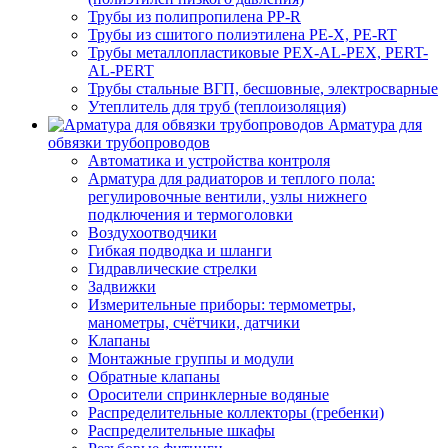
Трубы из полипропилена PP-R
Трубы из сшитого полиэтилена PE-X, PE-RT
Трубы металлопластиковые PEX-AL-PEX, PERT-
AL-PERT
Трубы стальные ВГП, бесшовные, электросварные
Утеплитель для труб (теплоизоляция)
Арматура для
обвязки трубопроводов
Автоматика и устройства контроля
Арматура для радиаторов и теплого пола:
регулировочные вентили, узлы нижнего
подключения и термоголовки
Воздухоотводчики
Гибкая подводка и шланги
Гидравлические стрелки
Задвижки
Измерительные приборы: термометры,
манометры, счётчики, датчики
Клапаны
Монтажные группы и модули
Обратные клапаны
Оросители спринклерные водяные
Распределительные коллекторы (гребенки)
Распределительные шкафы