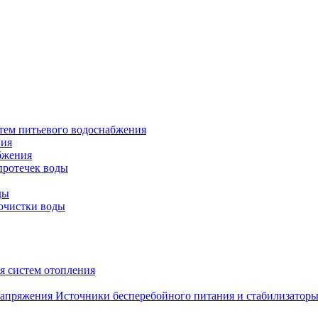
тем питьевого водоснабжения
ния
бжения
протечек воды
ды
очистки воды
я систем отопления
Источники бесперебойного питания и стабилизатор