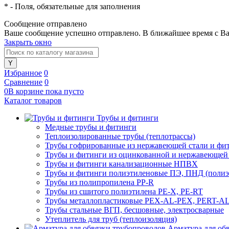
*
- Поля, обязательные для заполнения
Сообщение отправлено
Ваше сообщение успешно отправлено. В ближайшее время с Ва
Закрыть окно
Избранное
0
Сравнение
0
0
В корзине
пока
пусто
Каталог товаров
Трубы и фитинги
Медные трубы и фитинги
Теплоизолированные трубы (теплотрассы)
Трубы гофрированные из нержавеющей стали и фи
Трубы и фитинги из оцинкованной и нержавеющей
Трубы и фитинги канализационные НПВХ
Трубы и фитинги полиэтиленовые ПЭ, ПНД (полиэт
Трубы из полипропилена PP-R
Трубы из сшитого полиэтилена PE-X, PE-RT
Трубы металлопластиковые PEX-AL-PEX, PERT-A
Трубы стальные ВГП, бесшовные, электросварные
Утеплитель для труб (теплоизоляция)
Арматура для об