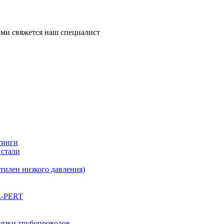
ми свяжется наш специалист
тинги
 стали
илен низкого давления)
L-PERT
вязки трубопроводов