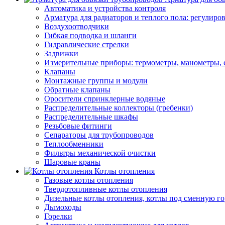
Автоматика и устройства контроля
Арматура для радиаторов и теплого пола: регулир
Воздухоотводчики
Гибкая подводка и шланги
Гидравлические стрелки
Задвижки
Измерительные приборы: термометры, манометры, 
Клапаны
Монтажные группы и модули
Обратные клапаны
Оросители спринклерные водяные
Распределительные коллекторы (гребенки)
Распределительные шкафы
Резьбовые фитинги
Сепараторы для трубопроводов
Теплообменники
Фильтры механической очистки
Шаровые краны
Котлы отопления
Газовые котлы отопления
Твердотопливные котлы отопления
Дизельные котлы отопления, котлы под сменную го
Дымоходы
Горелки