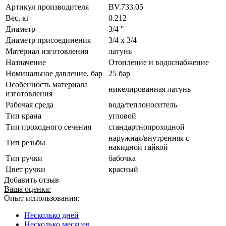
Артикул производителя
BV.733.05
Вес, кг
0.212
Диаметр
3/4 "
Диаметр присоединения
3/4 x 3/4
Материал изготовления
латунь
Назначение
Отопление и водоснабжение
Номинальное давление, бар
25 бар
Особенность материала
никелированная латунь
изготовления
Рабочая среда
вода/теплоноситель
Тип крана
угловой
Тип проходного сечения
стандартнопроходной
наружная/внутренняя с
Тип резьбы
накидной гайкой
Тип ручки
бабочка
Цвет ручки
красный
Добавить отзыв
Ваша оценка:
Опыт использования:
Несколько дней
Несколько месяцев