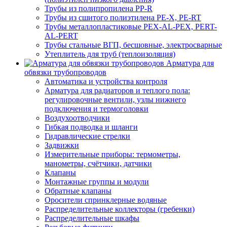
Трубы из полипропилена PP-R
Трубы из сшитого полиэтилена PE-X, PE-RT
Трубы металлопластиковые PEX-AL-PEX, PERT-
AL-PERT
Трубы стальные ВГП, бесшовные, электросварные
Утеплитель для труб (теплоизоляция)
Арматура для
обвязки трубопроводов
Автоматика и устройства контроля
Арматура для радиаторов и теплого пола:
регулировочные вентили, узлы нижнего
подключения и термоголовки
Воздухоотводчики
Гибкая подводка и шланги
Гидравлические стрелки
Задвижки
Измерительные приборы: термометры,
манометры, счётчики, датчики
Клапаны
Монтажные группы и модули
Обратные клапаны
Оросители спринклерные водяные
Распределительные коллекторы (гребенки)
Распределительные шкафы