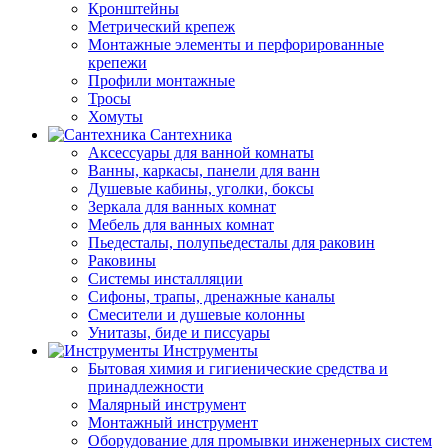
Кронштейны
Метрический крепеж
Монтажные элементы и перфорированные
крепежи
Профили монтажные
Тросы
Хомуты
Сантехника
Аксессуары для ванной комнаты
Ванны, каркасы, панели для ванн
Душевые кабины, уголки, боксы
Зеркала для ванных комнат
Мебель для ванных комнат
Пьедесталы, полупьедесталы для раковин
Раковины
Системы инсталляции
Сифоны, трапы, дренажные каналы
Смесители и душевые колонны
Унитазы, биде и писсуары
Инструменты
Бытовая химия и гигиенические средства и
принадлежности
Малярный инструмент
Монтажный инструмент
Оборудование для промывки инженерных систем