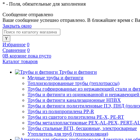
*
- Поля, обязательные для заполнения
Сообщение отправлено
Ваше сообщение успешно отправлено. В ближайшее время с Ва
Закрыть окно
Избранное
0
Сравнение
0
0
В корзине
пока
пусто
Каталог товаров
Трубы и фитинги
Медные трубы и фитинги
Теплоизолированные трубы (теплотрассы)
Трубы гофрированные из нержавеющей стали и фи
Трубы и фитинги из оцинкованной и нержавеющей
Трубы и фитинги канализационные НПВХ
Трубы и фитинги полиэтиленовые ПЭ, ПНД (полиэт
Трубы из полипропилена PP-R
Трубы из сшитого полиэтилена PE-X, PE-RT
Трубы металлопластиковые PEX-AL-PEX, PERT-A
Трубы стальные ВГП, бесшовные, электросварные
Утеплитель для труб (теплоизоляция)
Арматура для об