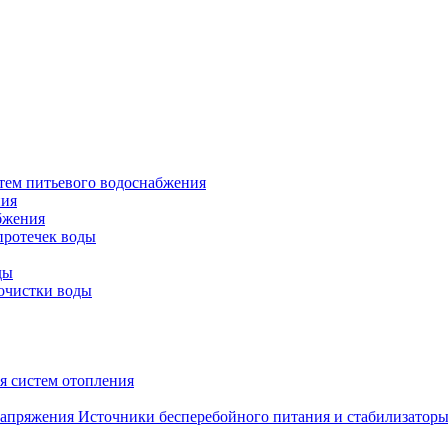
тем питьевого водоснабжения
ния
бжения
протечек воды
ды
очистки воды
я систем отопления
Источники бесперебойного питания и стабилизатор