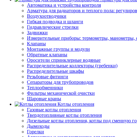
Автоматика и устройства контроля
Арматура для радиаторов и теплого пола: регулир
Воздухоотводчики
Гибкая подводка и шланги
Гидравлические стрелки
Задвижки
Измерительные приборы: термометры, манометры, 
Клапаны
Монтажные группы и модули
Обратные клапаны
Оросители спринклерные водяные
Распределительные коллекторы (гребенки)
Распределительные шкафы
Резьбовые фитинги
Сепараторы для трубопроводов
Теплообменники
Фильтры механической очистки
Шаровые краны
Котлы отопления
Газовые котлы отопления
Твердотопливные котлы отопления
Дизельные котлы отопления, котлы под сменную го
Дымоходы
Горелки