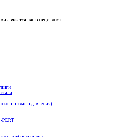
ми свяжется наш специалист
тинги
 стали
илен низкого давления)
L-PERT
вязки трубопроводов