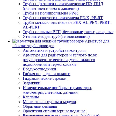
Трубы и фитинги полиэтиленовые ПЭ, ПНД
(полиэтилен низкого давления)
Трубы из полипропилена PP-R
Трубы из сшитого полиэтилена PE-X, PE-RT
Трубы металлопластиковые PEX-AL-PEX, PERT-
AL-PERT
Трубы стальные ВГП, бесшовные, электросварные
Утеплитель для труб (теплоизоляция)
Арматура для
обвязки трубопроводов
Автоматика и устройства контроля
Арматура для радиаторов и теплого пола:
регулировочные вентили, узлы нижнего
подключения и термоголовки
Воздухоотводчики
Гибкая подводка и шланги
Гидравлические стрелки
Задвижки
Измерительные приборы: термометры,
манометры, счётчики, датчики
Клапаны
Монтажные группы и модули
Обратные клапаны
Оросители спринклерные водяные
Распределительные коллекторы (гребенки)