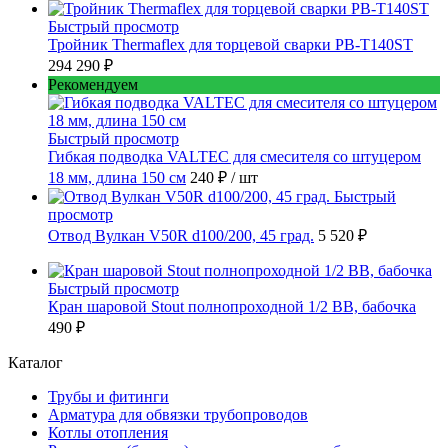
Быстрый просмотр
Тройник Thermaflex для торцевой сварки PB-T140ST
294 290 ₽
Рекомендуем
Быстрый просмотр
Гибкая подводка VALTEC для смесителя со штуцером
18 мм, длина 150 см
240 ₽
/ шт
Быстрый
просмотр
Отвод Вулкан V50R d100/200, 45 град.
5 520 ₽
Быстрый просмотр
Кран шаровой Stout полнопроходной 1/2 ВВ, бабочка
490 ₽
Каталог
Трубы и фитинги
Арматура для обвязки трубопроводов
Котлы отопления