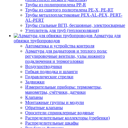
Трубы из полипропилена PP-R
Трубы из сшитого полиэтилена PE-X, PE-RT
Трубы металлопластиковые PEX-AL-PEX, PERT-
AL-PERT
Трубы стальные ВГП, бесшовные, электросварные
Утеплитель для труб (теплоизоляция)
Арматура для
обвязки трубопроводов
Автоматика и устройства контроля
Арматура для радиаторов и теплого пола:
регулировочные вентили, узлы нижнего
подключения и термоголовки
Воздухоотводчики
Гибкая подводка и шланги
Гидравлические стрелки
Задвижки
Измерительные приборы: термометры,
манометры, счётчики, датчики
Клапаны
Монтажные группы и модули
Обратные клапаны
Оросители спринклерные водяные
Распределительные коллекторы (гребенки)
Распределительные шкафы