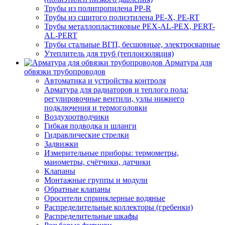
Трубы из полипропилена PP-R
Трубы из сшитого полиэтилена PE-X, PE-RT
Трубы металлопластиковые PEX-AL-PEX, PERT-
AL-PERT
Трубы стальные ВГП, бесшовные, электросварные
Утеплитель для труб (теплоизоляция)
Арматура для
обвязки трубопроводов
Автоматика и устройства контроля
Арматура для радиаторов и теплого пола:
регулировочные вентили, узлы нижнего
подключения и термоголовки
Воздухоотводчики
Гибкая подводка и шланги
Гидравлические стрелки
Задвижки
Измерительные приборы: термометры,
манометры, счётчики, датчики
Клапаны
Монтажные группы и модули
Обратные клапаны
Оросители спринклерные водяные
Распределительные коллекторы (гребенки)
Распределительные шкафы