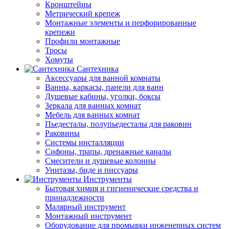
Кронштейны
Метрический крепеж
Монтажные элементы и перфорированные
крепежи
Профили монтажные
Тросы
Хомуты
Сантехника
Аксессуары для ванной комнаты
Ванны, каркасы, панели для ванн
Душевые кабины, уголки, боксы
Зеркала для ванных комнат
Мебель для ванных комнат
Пьедесталы, полупьедесталы для раковин
Раковины
Системы инсталляции
Сифоны, трапы, дренажные каналы
Смесители и душевые колонны
Унитазы, биде и писсуары
Инструменты
Бытовая химия и гигиенические средства и
принадлежности
Малярный инструмент
Монтажный инструмент
Оборудование для промывки инженерных систем