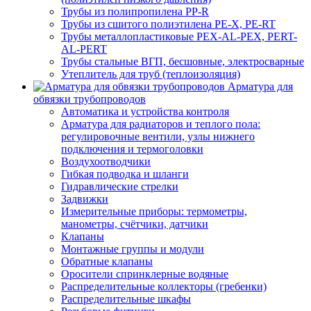
Трубы из полипропилена PP-R
Трубы из сшитого полиэтилена PE-X, PE-RT
Трубы металлопластиковые PEX-AL-PEX, PERT-
AL-PERT
Трубы стальные ВГП, бесшовные, электросварные
Утеплитель для труб (теплоизоляция)
Арматура для
обвязки трубопроводов
Автоматика и устройства контроля
Арматура для радиаторов и теплого пола:
регулировочные вентили, узлы нижнего
подключения и термоголовки
Воздухоотводчики
Гибкая подводка и шланги
Гидравлические стрелки
Задвижки
Измерительные приборы: термометры,
манометры, счётчики, датчики
Клапаны
Монтажные группы и модули
Обратные клапаны
Оросители спринклерные водяные
Распределительные коллекторы (гребенки)
Распределительные шкафы