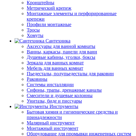
Кронштейны
Метрический крепеж
Монтажные элементы и перфорированные
крепежи
Профили монтажные
Тросы
Хомуты
Сантехника
Аксессуары для ванной комнаты
Ванны, каркасы, панели для ванн
Душевые кабины, уголки, боксы
Зеркала для ванных комнат
Мебель для ванных комнат
Пьедесталы, полупьедесталы для раковин
Раковины
Системы инсталляции
Сифоны, трапы, дренажные каналы
Смесители и душевые колонны
Унитазы, биде и писсуары
Инструменты
Бытовая химия и гигиенические средства и
принадлежности
Малярный инструмент
Монтажный инструмент
Оборудование для промывки инженерных систем