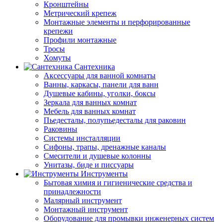
Кронштейны
Метрический крепеж
Монтажные элементы и перфорированные
крепежи
Профили монтажные
Тросы
Хомуты
Сантехника
Аксессуары для ванной комнаты
Ванны, каркасы, панели для ванн
Душевые кабины, уголки, боксы
Зеркала для ванных комнат
Мебель для ванных комнат
Пьедесталы, полупьедесталы для раковин
Раковины
Системы инсталляции
Сифоны, трапы, дренажные каналы
Смесители и душевые колонны
Унитазы, биде и писсуары
Инструменты
Бытовая химия и гигиенические средства и
принадлежности
Малярный инструмент
Монтажный инструмент
Оборудование для промывки инженерных систем