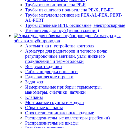
Трубы из полипропилена PP-R
Трубы из сшитого полиэтилена PE-X, PE-RT
Трубы металлопластиковые PEX-AL-PEX, PERT-
AL-PERT
Трубы стальные ВГП, бесшовные, электросварные
Утеплитель для труб (теплоизоляция)
Арматура для
обвязки трубопроводов
Автоматика и устройства контроля
Арматура для радиаторов и теплого пола:
регулировочные вентили, узлы нижнего
подключения и термоголовки
Воздухоотводчики
Гибкая подводка и шланги
Гидравлические стрелки
Задвижки
Измерительные приборы: термометры,
манометры, счётчики, датчики
Клапаны
Монтажные группы и модули
Обратные клапаны
Оросители спринклерные водяные
Распределительные коллекторы (гребенки)
Распределительные шкафы