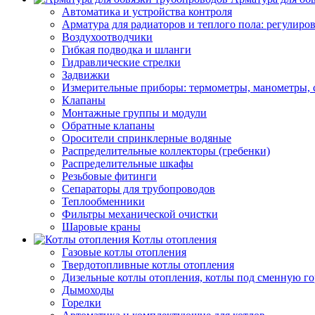
Автоматика и устройства контроля
Арматура для радиаторов и теплого пола: регулир
Воздухоотводчики
Гибкая подводка и шланги
Гидравлические стрелки
Задвижки
Измерительные приборы: термометры, манометры, 
Клапаны
Монтажные группы и модули
Обратные клапаны
Оросители спринклерные водяные
Распределительные коллекторы (гребенки)
Распределительные шкафы
Резьбовые фитинги
Сепараторы для трубопроводов
Теплообменники
Фильтры механической очистки
Шаровые краны
Котлы отопления
Газовые котлы отопления
Твердотопливные котлы отопления
Дизельные котлы отопления, котлы под сменную го
Дымоходы
Горелки