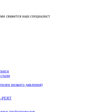
ми свяжется наш специалист
тинги
 стали
илен низкого давления)
L-PERT
вязки трубопроводов