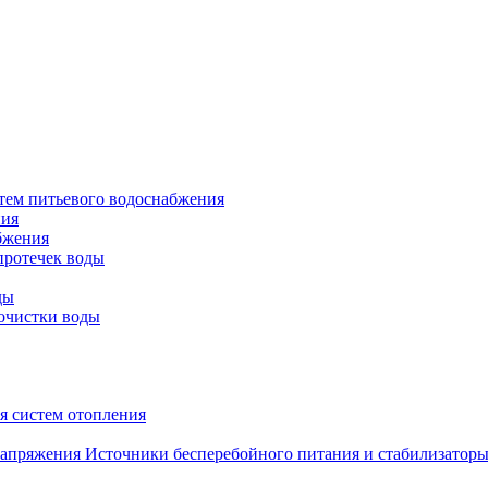
тем питьевого водоснабжения
ния
бжения
протечек воды
ды
очистки воды
я систем отопления
Источники бесперебойного питания и стабилизатор