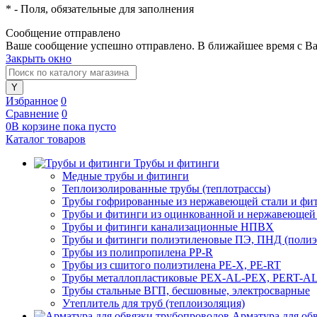
*
- Поля, обязательные для заполнения
Сообщение отправлено
Ваше сообщение успешно отправлено. В ближайшее время с Ва
Закрыть окно
Избранное
0
Сравнение
0
0
В корзине
пока
пусто
Каталог товаров
Трубы и фитинги
Медные трубы и фитинги
Теплоизолированные трубы (теплотрассы)
Трубы гофрированные из нержавеющей стали и фи
Трубы и фитинги из оцинкованной и нержавеющей
Трубы и фитинги канализационные НПВХ
Трубы и фитинги полиэтиленовые ПЭ, ПНД (полиэт
Трубы из полипропилена PP-R
Трубы из сшитого полиэтилена PE-X, PE-RT
Трубы металлопластиковые PEX-AL-PEX, PERT-A
Трубы стальные ВГП, бесшовные, электросварные
Утеплитель для труб (теплоизоляция)
Арматура для об