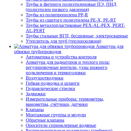
Трубы и фитинги полиэтиленовые ПЭ, ПНД
(полиэтилен низкого давления)
Трубы из полипропилена PP-R
Трубы из сшитого полиэтилена PE-X, PE-RT
Трубы металлопластиковые PEX-AL-PEX, PERT-
AL-PERT
Трубы стальные ВГП, бесшовные, электросварные
Утеплитель для труб (теплоизоляция)
Арматура для
обвязки трубопроводов
Автоматика и устройства контроля
Арматура для радиаторов и теплого пола:
регулировочные вентили, узлы нижнего
подключения и термоголовки
Воздухоотводчики
Гибкая подводка и шланги
Гидравлические стрелки
Задвижки
Измерительные приборы: термометры,
манометры, счётчики, датчики
Клапаны
Монтажные группы и модули
Обратные клапаны
Оросители спринклерные водяные
Распределительные коллекторы (гребенки)