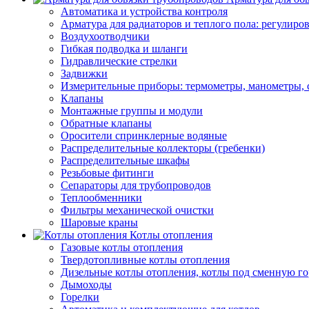
Автоматика и устройства контроля
Арматура для радиаторов и теплого пола: регулир
Воздухоотводчики
Гибкая подводка и шланги
Гидравлические стрелки
Задвижки
Измерительные приборы: термометры, манометры, 
Клапаны
Монтажные группы и модули
Обратные клапаны
Оросители спринклерные водяные
Распределительные коллекторы (гребенки)
Распределительные шкафы
Резьбовые фитинги
Сепараторы для трубопроводов
Теплообменники
Фильтры механической очистки
Шаровые краны
Котлы отопления
Газовые котлы отопления
Твердотопливные котлы отопления
Дизельные котлы отопления, котлы под сменную го
Дымоходы
Горелки