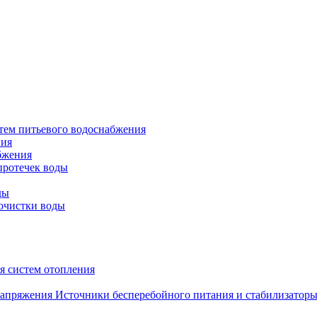
тем питьевого водоснабжения
ния
бжения
протечек воды
ды
очистки воды
я систем отопления
Источники бесперебойного питания и стабилизатор