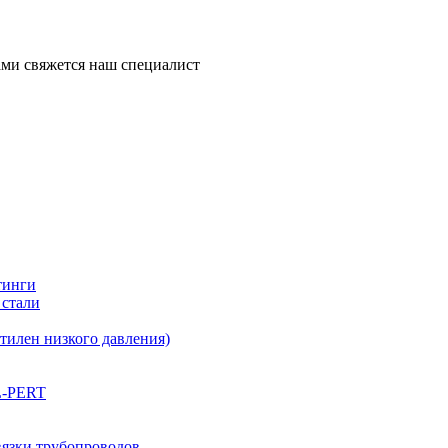
ми свяжется наш специалист
тинги
 стали
илен низкого давления)
L-PERT
вязки трубопроводов