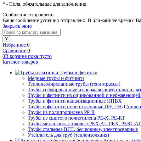
*
- Поля, обязательные для заполнения
Сообщение отправлено
Ваше сообщение успешно отправлено. В ближайшее время с Ва
Закрыть окно
Избранное
0
Сравнение
0
0
В корзине
пока
пусто
Каталог товаров
Трубы и фитинги
Медные трубы и фитинги
Теплоизолированные трубы (теплотрассы)
Трубы гофрированные из нержавеющей стали и фи
Трубы и фитинги из оцинкованной и нержавеющей
Трубы и фитинги канализационные НПВХ
Трубы и фитинги полиэтиленовые ПЭ, ПНД (полиэт
Трубы из полипропилена PP-R
Трубы из сшитого полиэтилена PE-X, PE-RT
Трубы металлопластиковые PEX-AL-PEX, PERT-A
Трубы стальные ВГП, бесшовные, электросварные
Утеплитель для труб (теплоизоляция)
Арматура для об