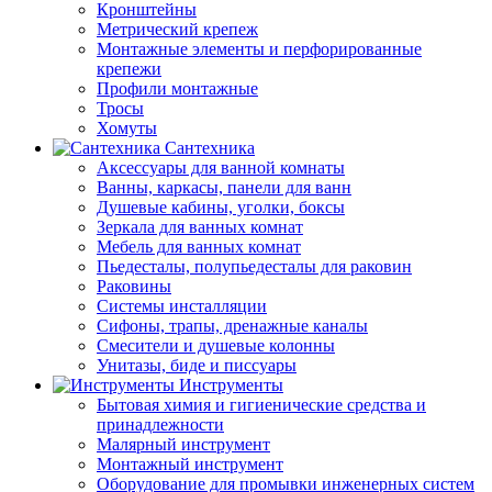
Кронштейны
Метрический крепеж
Монтажные элементы и перфорированные
крепежи
Профили монтажные
Тросы
Хомуты
Сантехника
Аксессуары для ванной комнаты
Ванны, каркасы, панели для ванн
Душевые кабины, уголки, боксы
Зеркала для ванных комнат
Мебель для ванных комнат
Пьедесталы, полупьедесталы для раковин
Раковины
Системы инсталляции
Сифоны, трапы, дренажные каналы
Смесители и душевые колонны
Унитазы, биде и писсуары
Инструменты
Бытовая химия и гигиенические средства и
принадлежности
Малярный инструмент
Монтажный инструмент
Оборудование для промывки инженерных систем