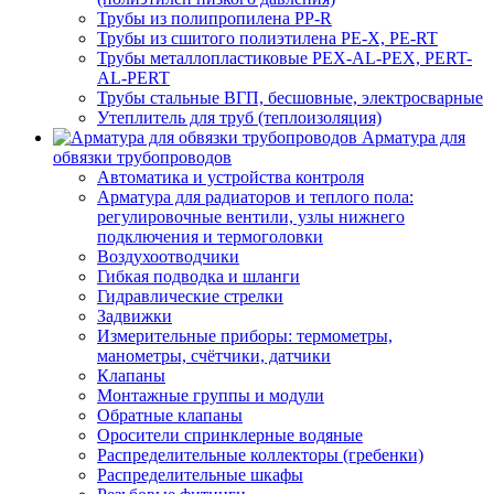
Трубы из полипропилена PP-R
Трубы из сшитого полиэтилена PE-X, PE-RT
Трубы металлопластиковые PEX-AL-PEX, PERT-
AL-PERT
Трубы стальные ВГП, бесшовные, электросварные
Утеплитель для труб (теплоизоляция)
Арматура для
обвязки трубопроводов
Автоматика и устройства контроля
Арматура для радиаторов и теплого пола:
регулировочные вентили, узлы нижнего
подключения и термоголовки
Воздухоотводчики
Гибкая подводка и шланги
Гидравлические стрелки
Задвижки
Измерительные приборы: термометры,
манометры, счётчики, датчики
Клапаны
Монтажные группы и модули
Обратные клапаны
Оросители спринклерные водяные
Распределительные коллекторы (гребенки)
Распределительные шкафы