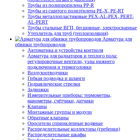
Трубы из полипропилена PP-R
Трубы из сшитого полиэтилена PE-X, PE-RT
Трубы металлопластиковые PEX-AL-PEX, PERT-
AL-PERT
Трубы стальные ВГП, бесшовные, электросварные
Утеплитель для труб (теплоизоляция)
Арматура для
обвязки трубопроводов
Автоматика и устройства контроля
Арматура для радиаторов и теплого пола:
регулировочные вентили, узлы нижнего
подключения и термоголовки
Воздухоотводчики
Гибкая подводка и шланги
Гидравлические стрелки
Задвижки
Измерительные приборы: термометры,
манометры, счётчики, датчики
Клапаны
Монтажные группы и модули
Обратные клапаны
Оросители спринклерные водяные
Распределительные коллекторы (гребенки)
Распределительные шкафы