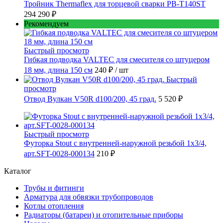
Тройник Thermaflex для торцевой сварки PB-T140ST
294 290 ₽
Рекомендуем
Быстрый просмотр
Гибкая подводка VALTEC для смесителя со штуцером
18 мм, длина 150 см
240 ₽
/ шт
Быстрый
просмотр
Отвод Вулкан V50R d100/200, 45 град.
5 520 ₽
Быстрый просмотр
Футорка Stout с внутренней-наружной резьбой 1x3/4,
арт.SFT-0028-000134
210 ₽
Каталог
Трубы и фитинги
Арматура для обвязки трубопроводов
Котлы отопления
Радиаторы (батареи) и отопительные приборы