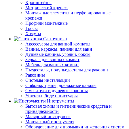
Кронштейны
Метрический крепеж
Монтажные элементы и перфорированные
крепежи
Профили монтажные
Тросы
Хомуты
Сантехника
Аксессуары для ванной комнаты
Ванны, каркасы, панели для ванн
Душевые кабины, уголки, боксы
Зеркала для ванных комнат
Мебель для ванных комнат
Пьедесталы, полупьедесталы для раковин
Раковины
Системы инсталляции
Сифоны, трапы, дренажные каналы
Смесители и душевые колонны
Унитазы, биде и писсуары
Инструменты
Бытовая химия и гигиенические средства и
принадлежности
Малярный инструмент
Монтажный инструмент
Оборудование для промывки инженерных систем