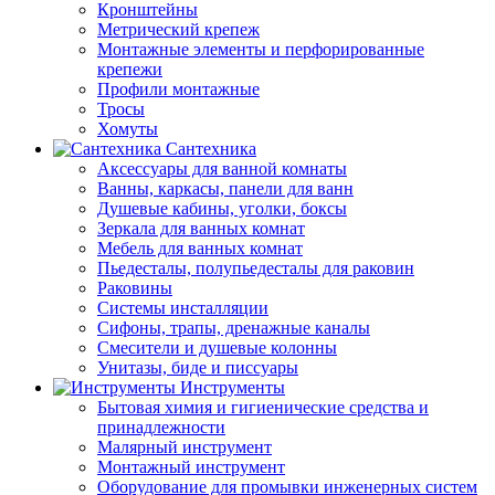
Кронштейны
Метрический крепеж
Монтажные элементы и перфорированные
крепежи
Профили монтажные
Тросы
Хомуты
Сантехника
Аксессуары для ванной комнаты
Ванны, каркасы, панели для ванн
Душевые кабины, уголки, боксы
Зеркала для ванных комнат
Мебель для ванных комнат
Пьедесталы, полупьедесталы для раковин
Раковины
Системы инсталляции
Сифоны, трапы, дренажные каналы
Смесители и душевые колонны
Унитазы, биде и писсуары
Инструменты
Бытовая химия и гигиенические средства и
принадлежности
Малярный инструмент
Монтажный инструмент
Оборудование для промывки инженерных систем