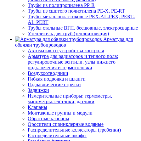
Трубы из полипропилена PP-R
Трубы из сшитого полиэтилена PE-X, PE-RT
Трубы металлопластиковые PEX-AL-PEX, PERT-
AL-PERT
Трубы стальные ВГП, бесшовные, электросварные
Утеплитель для труб (теплоизоляция)
Арматура для
обвязки трубопроводов
Автоматика и устройства контроля
Арматура для радиаторов и теплого пола:
регулировочные вентили, узлы нижнего
подключения и термоголовки
Воздухоотводчики
Гибкая подводка и шланги
Гидравлические стрелки
Задвижки
Измерительные приборы: термометры,
манометры, счётчики, датчики
Клапаны
Монтажные группы и модули
Обратные клапаны
Оросители спринклерные водяные
Распределительные коллекторы (гребенки)
Распределительные шкафы