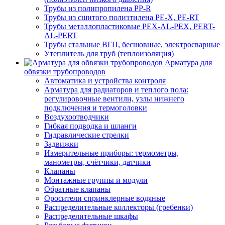
Трубы из полипропилена PP-R
Трубы из сшитого полиэтилена PE-X, PE-RT
Трубы металлопластиковые PEX-AL-PEX, PERT-
AL-PERT
Трубы стальные ВГП, бесшовные, электросварные
Утеплитель для труб (теплоизоляция)
Арматура для
обвязки трубопроводов
Автоматика и устройства контроля
Арматура для радиаторов и теплого пола:
регулировочные вентили, узлы нижнего
подключения и термоголовки
Воздухоотводчики
Гибкая подводка и шланги
Гидравлические стрелки
Задвижки
Измерительные приборы: термометры,
манометры, счётчики, датчики
Клапаны
Монтажные группы и модули
Обратные клапаны
Оросители спринклерные водяные
Распределительные коллекторы (гребенки)
Распределительные шкафы