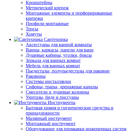
Кронштейны
Метрический крепеж
Монтажные элементы и перфорированные
крепежи
Профили монтажные
Тросы
Хомуты
Сантехника
Аксессуары для ванной комнаты
Ванны, каркасы, панели для ванн
Душевые кабины, уголки, боксы
Зеркала для ванных комнат
Мебель для ванных комнат
Пьедесталы, полупьедесталы для раковин
Раковины
Системы инсталляции
Сифоны, трапы, дренажные каналы
Смесители и душевые колонны
Унитазы, биде и писсуары
Инструменты
Бытовая химия и гигиенические средства и
принадлежности
Малярный инструмент
Монтажный инструмент
Оборудование для промывки инженерных систем