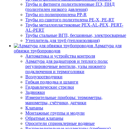
Трубы и фитинги полиэтиленовые ПЭ, ПНД
(полиэтилен низкого давления)
Трубы из полипропилена PP-R
Трубы из сшитого полиэтилена PE-X, PE-RT
Трубы металлопластиковые PEX-AL-PEX, PERT-
AL-PERT
Трубы стальные ВГП, бесшовные, электросварные
Утеплитель для труб (теплоизоляция)
Арматура для
обвязки трубопроводов
Автоматика и устройства контроля
Арматура для радиаторов и теплого пола:
регулировочные вентили, узлы нижнего
подключения и термоголовки
Воздухоотводчики
Гибкая подводка и шланги
Гидравлические стрелки
Задвижки
Измерительные приборы: термометры,
манометры, счётчики, датчики
Клапаны
Монтажные группы и модули
Обратные клапаны
Оросители спринклерные водяные
Распределительные коллекторы (гребенки)