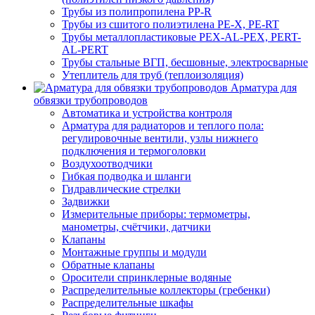
Трубы из полипропилена PP-R
Трубы из сшитого полиэтилена PE-X, PE-RT
Трубы металлопластиковые PEX-AL-PEX, PERT-
AL-PERT
Трубы стальные ВГП, бесшовные, электросварные
Утеплитель для труб (теплоизоляция)
Арматура для
обвязки трубопроводов
Автоматика и устройства контроля
Арматура для радиаторов и теплого пола:
регулировочные вентили, узлы нижнего
подключения и термоголовки
Воздухоотводчики
Гибкая подводка и шланги
Гидравлические стрелки
Задвижки
Измерительные приборы: термометры,
манометры, счётчики, датчики
Клапаны
Монтажные группы и модули
Обратные клапаны
Оросители спринклерные водяные
Распределительные коллекторы (гребенки)
Распределительные шкафы