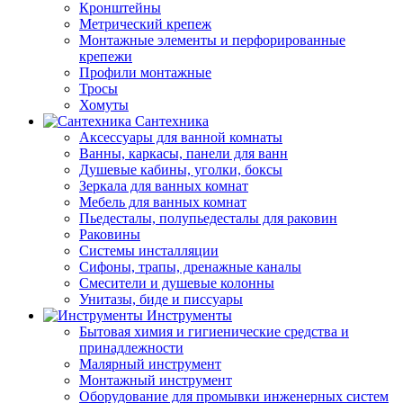
Кронштейны
Метрический крепеж
Монтажные элементы и перфорированные
крепежи
Профили монтажные
Тросы
Хомуты
Сантехника
Аксессуары для ванной комнаты
Ванны, каркасы, панели для ванн
Душевые кабины, уголки, боксы
Зеркала для ванных комнат
Мебель для ванных комнат
Пьедесталы, полупьедесталы для раковин
Раковины
Системы инсталляции
Сифоны, трапы, дренажные каналы
Смесители и душевые колонны
Унитазы, биде и писсуары
Инструменты
Бытовая химия и гигиенические средства и
принадлежности
Малярный инструмент
Монтажный инструмент
Оборудование для промывки инженерных систем