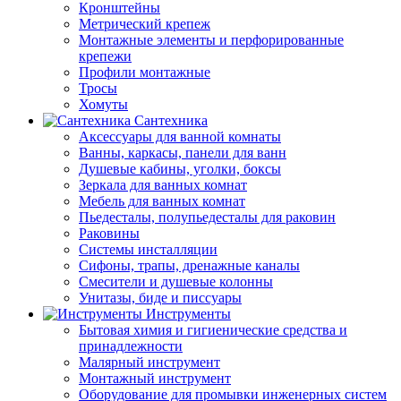
Кронштейны
Метрический крепеж
Монтажные элементы и перфорированные
крепежи
Профили монтажные
Тросы
Хомуты
Сантехника
Аксессуары для ванной комнаты
Ванны, каркасы, панели для ванн
Душевые кабины, уголки, боксы
Зеркала для ванных комнат
Мебель для ванных комнат
Пьедесталы, полупьедесталы для раковин
Раковины
Системы инсталляции
Сифоны, трапы, дренажные каналы
Смесители и душевые колонны
Унитазы, биде и писсуары
Инструменты
Бытовая химия и гигиенические средства и
принадлежности
Малярный инструмент
Монтажный инструмент
Оборудование для промывки инженерных систем