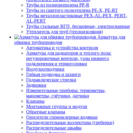
Трубы из полипропилена PP-R
Трубы из сшитого полиэтилена PE-X, PE-RT
Трубы металлопластиковые PEX-AL-PEX, PERT-
AL-PERT
Трубы стальные ВГП, бесшовные, электросварные
Утеплитель для труб (теплоизоляция)
Арматура для
обвязки трубопроводов
Автоматика и устройства контроля
Арматура для радиаторов и теплого пола:
регулировочные вентили, узлы нижнего
подключения и термоголовки
Воздухоотводчики
Гибкая подводка и шланги
Гидравлические стрелки
Задвижки
Измерительные приборы: термометры,
манометры, счётчики, датчики
Клапаны
Монтажные группы и модули
Обратные клапаны
Оросители спринклерные водяные
Распределительные коллекторы (гребенки)
Распределительные шкафы