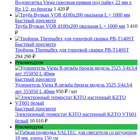
Водорозетка Viega сквозная прямая под пайку 22 мм х
Rp 1/2, из бронзы
1 420 ₽
Быстрый просмотр
Труба Вулкан VOR d100x200 овальная L = 1000 мм
3 410
₽
Быстрый просмотр
Тройник Thermaflex для торцевой сварки PB-T140ST
294 290 ₽
Рекомендуем
Быстрый просмотр
Удлинитель Viega R-резьба бронза модель 3525 3/4x3/4
арт 355050 L 40мм
950 ₽
/ шт
Быстрый просмотр
Электронный термостат КЗТО настенный KZTO VT601
белый
10 010 ₽
Рекомендуем