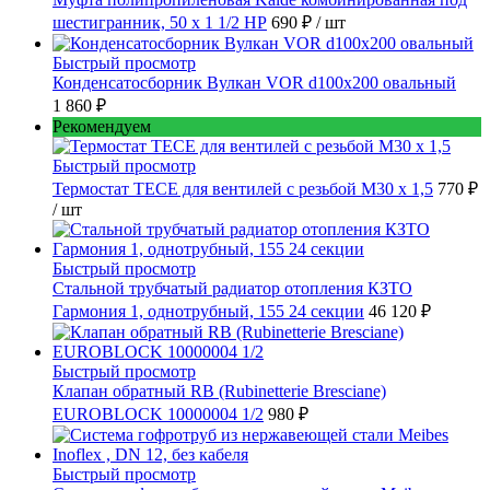
шестигранник, 50 x 1 1/2 НР
690 ₽
/ шт
Быстрый просмотр
Конденсатосборник Вулкан VOR d100x200 овальный
1 860 ₽
Рекомендуем
Быстрый просмотр
Термостат TECE для вентилей с резьбой М30 х 1,5
770 ₽
/ шт
Быстрый просмотр
Стальной трубчатый радиатор отопления КЗТО
Гармония 1, однотрубный, 155 24 секции
46 120 ₽
Быстрый просмотр
Клапан обратный RB (Rubinetterie Bresciane)
EUROBLOCK 10000004 1/2
980 ₽
Быстрый просмотр