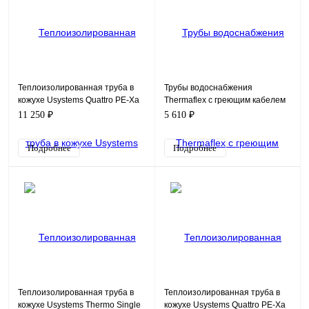
Теплоизолированная труба в
Трубы водоснабжения
кожухе Usystems Quattro PE-Xa
Thermaflex с греющим кабелем
2x25x2,3-2x25x3,5/175
с защитой от замерзания
11 250 ₽
5 610 ₽
FV+RS125A40-FPC
Подробнее
Подробнее
Теплоизолированная труба в
Теплоизолированная труба в
кожухе Usystems Thermo Single
кожухе Usystems Quattro PE-Xa