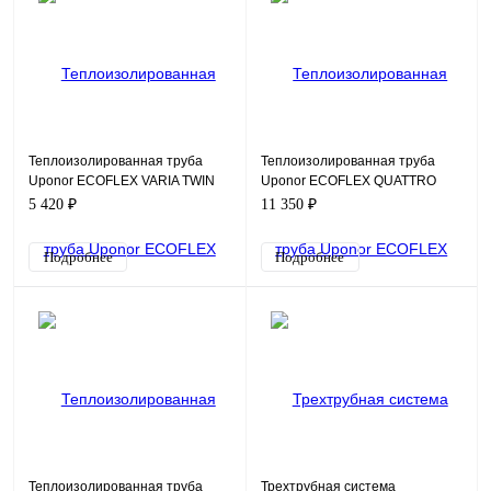
Теплоизолированная труба
Теплоизолированная труба
Uponor ECOFLEX VARIA TWIN
Uponor ECOFLEX QUATTRO
ТРУБА 2X25X2,3/140 PN6
ТРУБА 2X32X2,9-32X4,4-
5 420 ₽
11 350 ₽
20X2,8/175
Подробнее
Подробнее
Теплоизолированная труба
Трехтрубная система