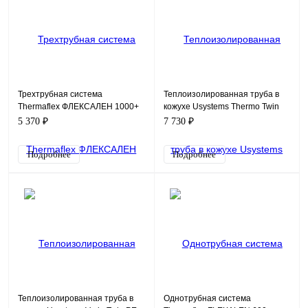
Трехтрубная система
Теплоизолированная труба в
Thermaflex ФЛЕКСАЛЕН 1000+
кожухе Usystems Thermo Twin
FV+R160H2/25A20
PE-Xa 2x32x4,4/175 PN10
5 370 ₽
7 730 ₽
Подробнее
Подробнее
Теплоизолированная труба в
Однотрубная система