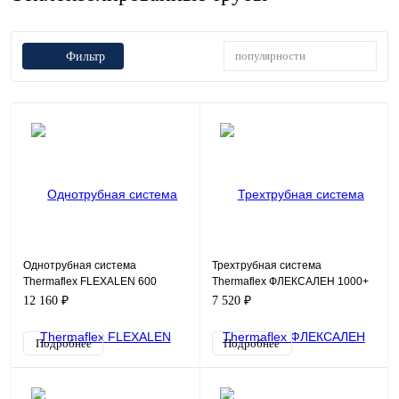
популярности
Фильтр
Однотрубная система
Трехтрубная система
Thermaflex FLEXALEN 600
Thermaflex ФЛЕКСАЛЕН 1000+
Стандарт для отопления и
FV+R200A2/40A25
12 160 ₽
7 520 ₽
кондиционирования VS-
RH160A90
Подробнее
Подробнее