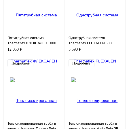
Пятитрубная система
Однотрубная система
Thermaflex ФЛЕКСАЛЕН 1000+
Thermaflex FLEXALEN 600
FV+R200H2/32A3/20
Стандарт для водоснабжения
12 050 ₽
5 590 ₽
VS-RS90A50
Подробнее
Подробнее
Теплоизолированная труба в
Теплоизолированная труба в
кожухе Usystems Thermo Twin
кожухе Usystems Varia Twin PE-