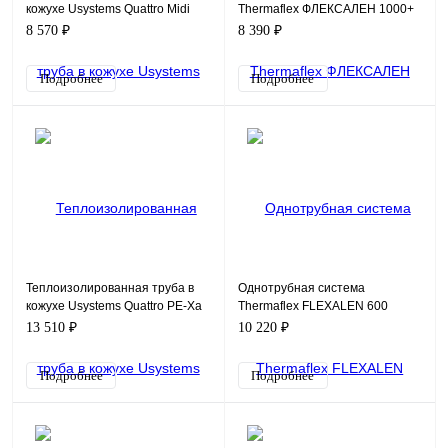
кожухе Usystems Quattro Midi
Thermaflex ФЛЕКСАЛЕН 1000+
PE-Xa 2x32x2,9-25x3,5-
FV+R200A2/50A25
8 570 ₽
8 390 ₽
20X2,8/140
Подробнее
Подробнее
Теплоизолированная труба в
Однотрубная система
кожухе Usystems Quattro PE-Xa
Thermaflex FLEXALEN 600
2x32x2,9-32x4,4-25x3,5/175
Стандарт для отопления и
13 510 ₽
10 220 ₽
кондиционирования VS-
RH160A75
Подробнее
Подробнее