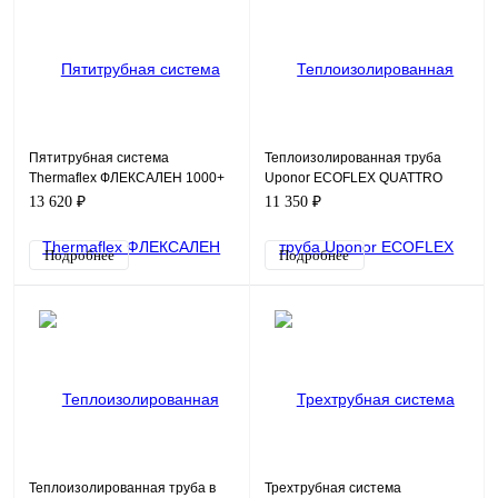
Пятитрубная система
Теплоизолированная труба
Thermaflex ФЛЕКСАЛЕН 1000+
Uponor ECOFLEX QUATTRO
FV+R200H2/32A3/25
ТРУБА 2X32X2,9-32X4,4-
13 620 ₽
11 350 ₽
25X3,5/175
Подробнее
Подробнее
Теплоизолированная труба в
Трехтрубная система