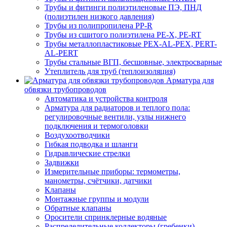
Трубы и фитинги полиэтиленовые ПЭ, ПНД
(полиэтилен низкого давления)
Трубы из полипропилена PP-R
Трубы из сшитого полиэтилена PE-X, PE-RT
Трубы металлопластиковые PEX-AL-PEX, PERT-
AL-PERT
Трубы стальные ВГП, бесшовные, электросварные
Утеплитель для труб (теплоизоляция)
Арматура для
обвязки трубопроводов
Автоматика и устройства контроля
Арматура для радиаторов и теплого пола:
регулировочные вентили, узлы нижнего
подключения и термоголовки
Воздухоотводчики
Гибкая подводка и шланги
Гидравлические стрелки
Задвижки
Измерительные приборы: термометры,
манометры, счётчики, датчики
Клапаны
Монтажные группы и модули
Обратные клапаны
Оросители спринклерные водяные
Распределительные коллекторы (гребенки)