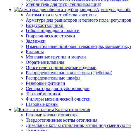
Утеплитель для труб (теплоизоляция)
Арматура для об
Автоматика и устройства контроля
Арматура для радиаторов и теплого пола: регулир
Воздухоотводчики
Гибкая подводка и шланги
Гидравлические стрелки
Задвижки
Измерительные приборы: термометры, манометры, 
Клапаны
Монтажные группы и модули
Обратные клапаны
Оросители спринклерные водяные
Распределительные коллекторы (гребенки)
Распределительные шкафы
Резьбовые фитинги
Сепараторы для трубопроводов
Теплообменники
Фильтры механической очистки
Шаровые краны
Котлы отопления
Газовые котлы отопления
Твердотопливные котлы отопления
Дизельные котлы отопления, котлы под сменную го
Дымоходы