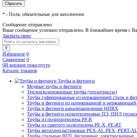
*
- Поля, обязательные для заполнения
Сообщение отправлено
Ваше сообщение успешно отправлено. В ближайшее время с Ва
Закрыть окно
Избранное
0
Сравнение
0
0
В корзине
пока
пусто
Каталог товаров
Трубы и фитинги
Медные трубы и фитинги
Теплоизолированные трубы (теплотрассы)
Трубы гофрированные из нержавеющей стали и фи
Трубы и фитинги из оцинкованной и нержавеющей
Трубы и фитинги канализационные НПВХ
Трубы и фитинги полиэтиленовые ПЭ, ПНД (полиэт
Трубы из полипропилена PP-R
Трубы из сшитого полиэтилена PE-X, PE-RT
Трубы металлопластиковые PEX-AL-PEX, PERT-A
Трубы стальные ВГП, бесшовные, электросварные