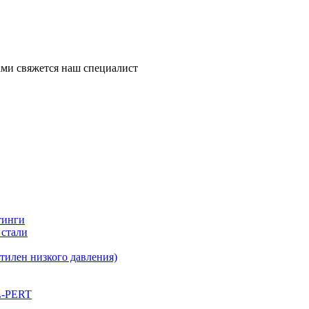
ми свяжется наш специалист
тинги
 стали
илен низкого давления)
L-PERT