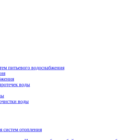
тем питьевого водоснабжения
ния
бжения
протечек воды
ды
очистки воды
я систем отопления