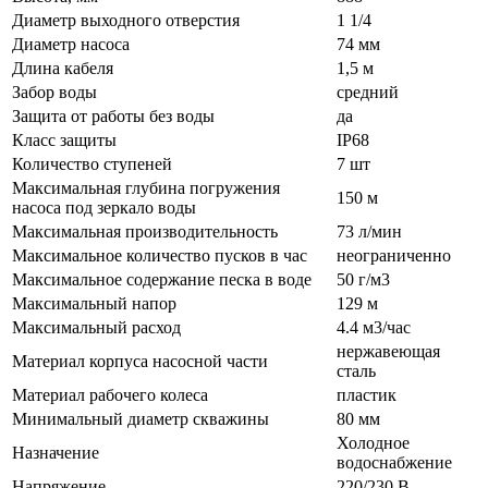
Диаметр выходного отверстия
1 1/4
Диаметр насоса
74 мм
Длина кабеля
1,5 м
Забор воды
средний
Защита от работы без воды
да
Класс защиты
IP68
Количество ступеней
7 шт
Максимальная глубина погружения
150 м
насоса под зеркало воды
Максимальная производительность
73 л/мин
Максимальное количество пусков в час
неограниченно
Максимальное содержание песка в воде
50 г/м3
Максимальный напор
129 м
Максимальный расход
4.4 м3/час
нержавеющая
Материал корпуса насосной части
сталь
Материал рабочего колеса
пластик
Минимальный диаметр скважины
80 мм
Холодное
Назначение
водоснабжение
Напряжение
220/230 В