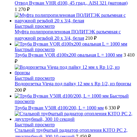
Отвод Вулкан VHR d100, 45 град., AISI 321 (матовая)
1 270 ₽
Быстрый просмотр
Муфта полипропиленовая ПОЛИТЭК разъемная с
наружной резьбой 20 x 3/4, белая
210 ₽
Быстрый просмотр
Труба Вулкан VOR d100x200 овальная L = 1000 мм
3 410
₽
Быстрый просмотр
Водорозетка Viega под пайку 12 мм х Rp 1/2, из бронзы
200 ₽
Быстрый
просмотр
Труба Вулкан V50R d100/200, L = 1000 мм
6 330 ₽
Быстрый просмотр
Стальной трубчатый радиатор отопления КЗТО РС 2,
двухтрубный, 300 10 секций
7 450 ₽