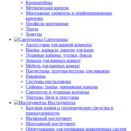
Кронштейны
Метрический крепеж
Монтажные элементы и перфорированные
крепежи
Профили монтажные
Тросы
Хомуты
Сантехника
Аксессуары для ванной комнаты
Ванны, каркасы, панели для ванн
Душевые кабины, уголки, боксы
Зеркала для ванных комнат
Мебель для ванных комнат
Пьедесталы, полупьедесталы для раковин
Раковины
Системы инсталляции
Сифоны, трапы, дренажные каналы
Смесители и душевые колонны
Унитазы, биде и писсуары
Инструменты
Бытовая химия и гигиенические средства и
принадлежности
Малярный инструмент
Монтажный инструмент
Оборудование для промывки инженерных систем