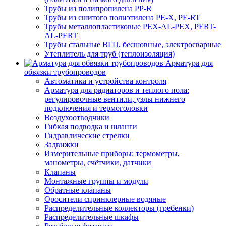
Трубы из полипропилена PP-R
Трубы из сшитого полиэтилена PE-X, PE-RT
Трубы металлопластиковые PEX-AL-PEX, PERT-
AL-PERT
Трубы стальные ВГП, бесшовные, электросварные
Утеплитель для труб (теплоизоляция)
Арматура для
обвязки трубопроводов
Автоматика и устройства контроля
Арматура для радиаторов и теплого пола:
регулировочные вентили, узлы нижнего
подключения и термоголовки
Воздухоотводчики
Гибкая подводка и шланги
Гидравлические стрелки
Задвижки
Измерительные приборы: термометры,
манометры, счётчики, датчики
Клапаны
Монтажные группы и модули
Обратные клапаны
Оросители спринклерные водяные
Распределительные коллекторы (гребенки)
Распределительные шкафы