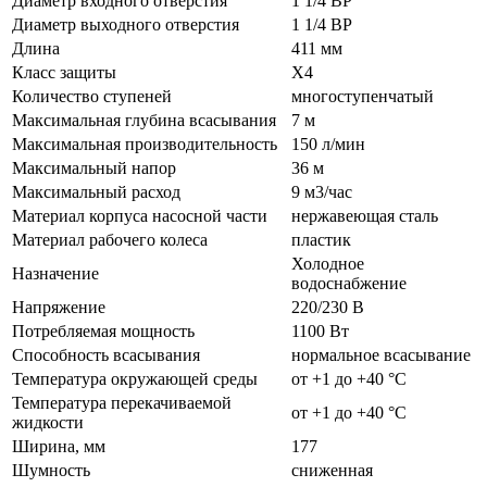
Диаметр входного отверстия
1 1/4 ВР
Диаметр выходного отверстия
1 1/4 ВР
Длина
411 мм
Класс защиты
X4
Количество ступеней
многоступенчатый
Максимальная глубина всасывания
7 м
Максимальная производительность
150 л/мин
Максимальный напор
36 м
Максимальный расход
9 м3/час
Материал корпуса насосной части
нержавеющая сталь
Материал рабочего колеса
пластик
Холодное
Назначение
водоснабжение
Напряжение
220/230 В
Потребляемая мощность
1100 Вт
Способность всасывания
нормальное всасывание
Температура окружающей среды
от +1 до +40 °C
Температура перекачиваемой
от +1 до +40 °C
жидкости
Ширина, мм
177
Шумность
сниженная