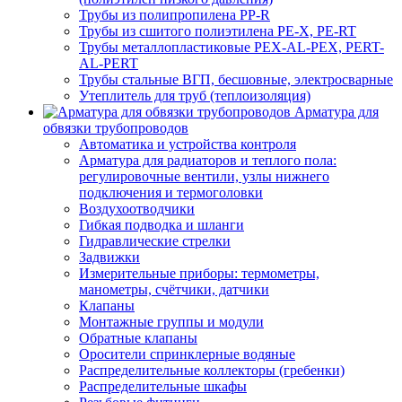
Трубы из полипропилена PP-R
Трубы из сшитого полиэтилена PE-X, PE-RT
Трубы металлопластиковые PEX-AL-PEX, PERT-
AL-PERT
Трубы стальные ВГП, бесшовные, электросварные
Утеплитель для труб (теплоизоляция)
Арматура для
обвязки трубопроводов
Автоматика и устройства контроля
Арматура для радиаторов и теплого пола:
регулировочные вентили, узлы нижнего
подключения и термоголовки
Воздухоотводчики
Гибкая подводка и шланги
Гидравлические стрелки
Задвижки
Измерительные приборы: термометры,
манометры, счётчики, датчики
Клапаны
Монтажные группы и модули
Обратные клапаны
Оросители спринклерные водяные
Распределительные коллекторы (гребенки)
Распределительные шкафы