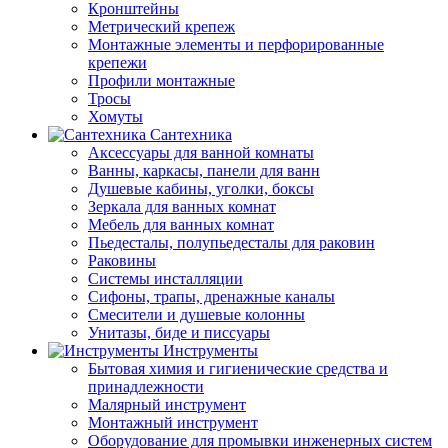
Кронштейны
Метрический крепеж
Монтажные элементы и перфорированные
крепежи
Профили монтажные
Тросы
Хомуты
Сантехника
Аксессуары для ванной комнаты
Ванны, каркасы, панели для ванн
Душевые кабины, уголки, боксы
Зеркала для ванных комнат
Мебель для ванных комнат
Пьедесталы, полупьедесталы для раковин
Раковины
Системы инсталляции
Сифоны, трапы, дренажные каналы
Смесители и душевые колонны
Унитазы, биде и писсуары
Инструменты
Бытовая химия и гигиенические средства и
принадлежности
Малярный инструмент
Монтажный инструмент
Оборудование для промывки инженерных систем