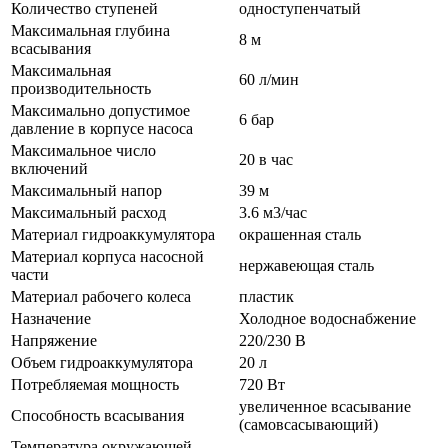
Количество ступеней
одноступенчатый
Максимальная глубина
8 м
всасывания
Максимальная
60 л/мин
производительность
Максимально допустимое
6 бар
давление в корпусе насоса
Максимальное число
20 в час
включений
Максимальный напор
39 м
Максимальный расход
3.6 м3/час
Материал гидроаккумулятора
окрашенная сталь
Материал корпуса насосной
нержавеющая сталь
части
Материал рабочего колеса
пластик
Назначение
Холодное водоснабжение
Напряжение
220/230 В
Объем гидроаккумулятора
20 л
Потребляемая мощность
720 Вт
увеличенное всасывание
Способность всасывания
(самовсасывающий)
Температура окружающей