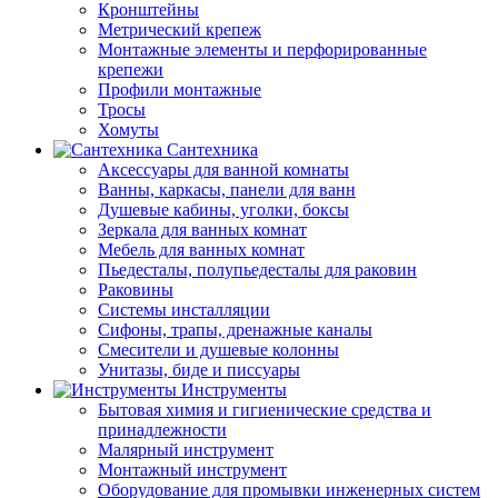
Кронштейны
Метрический крепеж
Монтажные элементы и перфорированные
крепежи
Профили монтажные
Тросы
Хомуты
Сантехника
Аксессуары для ванной комнаты
Ванны, каркасы, панели для ванн
Душевые кабины, уголки, боксы
Зеркала для ванных комнат
Мебель для ванных комнат
Пьедесталы, полупьедесталы для раковин
Раковины
Системы инсталляции
Сифоны, трапы, дренажные каналы
Смесители и душевые колонны
Унитазы, биде и писсуары
Инструменты
Бытовая химия и гигиенические средства и
принадлежности
Малярный инструмент
Монтажный инструмент
Оборудование для промывки инженерных систем