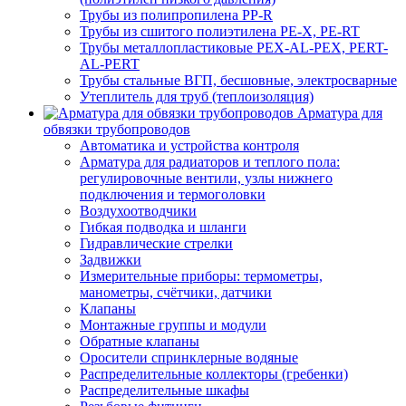
Трубы из полипропилена PP-R
Трубы из сшитого полиэтилена PE-X, PE-RT
Трубы металлопластиковые PEX-AL-PEX, PERT-
AL-PERT
Трубы стальные ВГП, бесшовные, электросварные
Утеплитель для труб (теплоизоляция)
Арматура для
обвязки трубопроводов
Автоматика и устройства контроля
Арматура для радиаторов и теплого пола:
регулировочные вентили, узлы нижнего
подключения и термоголовки
Воздухоотводчики
Гибкая подводка и шланги
Гидравлические стрелки
Задвижки
Измерительные приборы: термометры,
манометры, счётчики, датчики
Клапаны
Монтажные группы и модули
Обратные клапаны
Оросители спринклерные водяные
Распределительные коллекторы (гребенки)
Распределительные шкафы