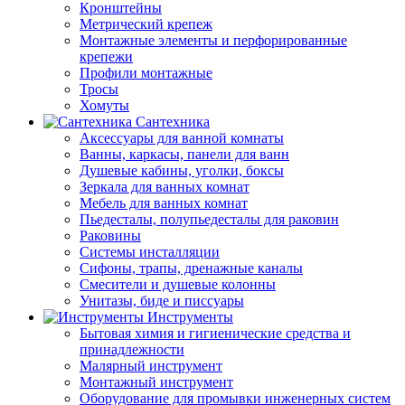
Кронштейны
Метрический крепеж
Монтажные элементы и перфорированные
крепежи
Профили монтажные
Тросы
Хомуты
Сантехника
Аксессуары для ванной комнаты
Ванны, каркасы, панели для ванн
Душевые кабины, уголки, боксы
Зеркала для ванных комнат
Мебель для ванных комнат
Пьедесталы, полупьедесталы для раковин
Раковины
Системы инсталляции
Сифоны, трапы, дренажные каналы
Смесители и душевые колонны
Унитазы, биде и писсуары
Инструменты
Бытовая химия и гигиенические средства и
принадлежности
Малярный инструмент
Монтажный инструмент
Оборудование для промывки инженерных систем