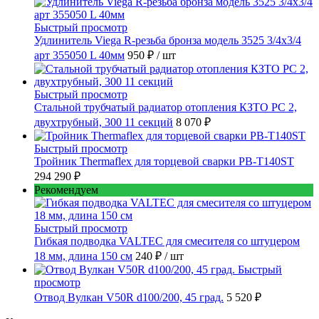
Быстрый просмотр
Удлинитель Viega R-резьба бронза модель 3525 3/4x3/4
арт 355050 L 40мм
950 ₽
/ шт
Быстрый просмотр
Стальной трубчатый радиатор отопления КЗТО РС 2,
двухтрубный, 300 11 секций
8 070 ₽
Быстрый просмотр
Тройник Thermaflex для торцевой сварки PB-T140ST
294 290 ₽
Рекомендуем
Быстрый просмотр
Гибкая подводка VALTEC для смесителя со штуцером
18 мм, длина 150 см
240 ₽
/ шт
Быстрый
просмотр
Отвод Вулкан V50R d100/200, 45 град.
5 520 ₽