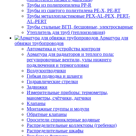
Трубы из полипропилена PP-R
Трубы из сшитого полиэтилена PE-X, PE-RT
Трубы металлопластиковые PEX-AL-PEX, PERT-
AL-PERT
Трубы стальные ВГП, бесшовные, электросварные
Утеплитель для труб (теплоизоляция)
Арматура для
обвязки трубопроводов
Автоматика и устройства контроля
Арматура для радиаторов и теплого пола:
регулировочные вентили, узлы нижнего
подключения и термоголовки
Воздухоотводчики
Гибкая подводка и шланги
Гидравлические стрелки
Задвижки
Измерительные приборы: термометры,
манометры, счётчики, датчики
Клапаны
Монтажные группы и модули
Обратные клапаны
Оросители спринклерные водяные
Распределительные коллекторы (гребенки)
Распределительные шкафы