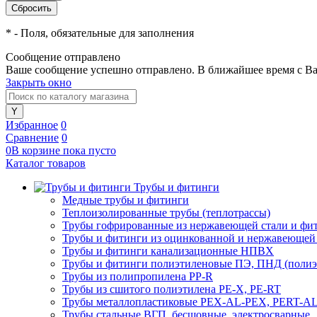
*
- Поля, обязательные для заполнения
Сообщение отправлено
Ваше сообщение успешно отправлено. В ближайшее время с Ва
Закрыть окно
Избранное
0
Сравнение
0
0
В корзине
пока
пусто
Каталог товаров
Трубы и фитинги
Медные трубы и фитинги
Теплоизолированные трубы (теплотрассы)
Трубы гофрированные из нержавеющей стали и фи
Трубы и фитинги из оцинкованной и нержавеющей
Трубы и фитинги канализационные НПВХ
Трубы и фитинги полиэтиленовые ПЭ, ПНД (полиэт
Трубы из полипропилена PP-R
Трубы из сшитого полиэтилена PE-X, PE-RT
Трубы металлопластиковые PEX-AL-PEX, PERT-A
Трубы стальные ВГП, бесшовные, электросварные