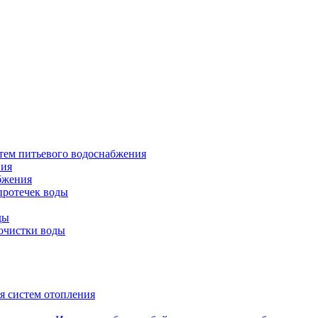
тем питьевого водоснабжения
ния
бжения
протечек воды
ды
очистки воды
я систем отопления