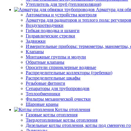
Утеплитель для труб (теплоизоляция)
Арматура для об
Автоматика и устройства контроля
Арматура для радиаторов и теплого пола: регулир
Воздухоотводчики
Гибкая подводка и шланги
Гидравлические стрелки
Задвижки
Измерительные приборы: термометры, манометры, 
Клапаны
Монтажные группы и модули
Обратные клапаны
Оросители спринклерные водяные
Распределительные коллекторы (гребенки)
Распределительные шкафы
Резьбовые фитинги
Сепараторы для трубопроводов
Теплообменники
Фильтры механической очистки
Шаровые краны
Котлы отопления
Газовые котлы отопления
Твердотопливные котлы отопления
Дизельные котлы отопления, котлы под сменную го
Дымоходы