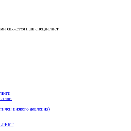
ми свяжется наш специалист
тинги
 стали
илен низкого давления)
L-PERT