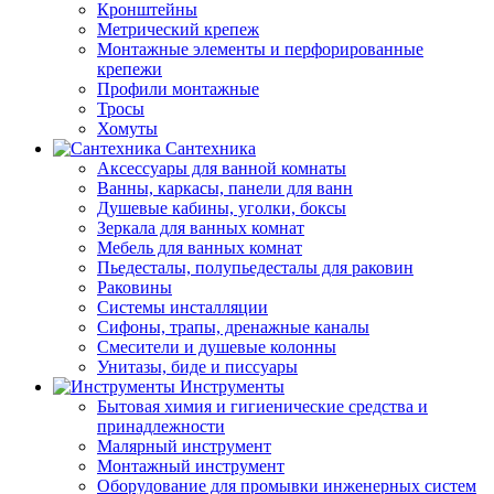
Кронштейны
Метрический крепеж
Монтажные элементы и перфорированные
крепежи
Профили монтажные
Тросы
Хомуты
Сантехника
Аксессуары для ванной комнаты
Ванны, каркасы, панели для ванн
Душевые кабины, уголки, боксы
Зеркала для ванных комнат
Мебель для ванных комнат
Пьедесталы, полупьедесталы для раковин
Раковины
Системы инсталляции
Сифоны, трапы, дренажные каналы
Смесители и душевые колонны
Унитазы, биде и писсуары
Инструменты
Бытовая химия и гигиенические средства и
принадлежности
Малярный инструмент
Монтажный инструмент
Оборудование для промывки инженерных систем