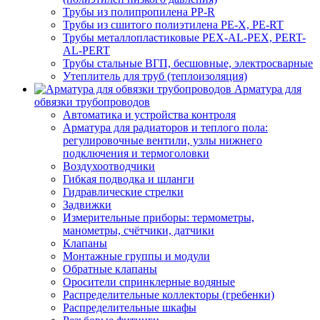
Трубы из полипропилена PP-R
Трубы из сшитого полиэтилена PE-X, PE-RT
Трубы металлопластиковые PEX-AL-PEX, PERT-
AL-PERT
Трубы стальные ВГП, бесшовные, электросварные
Утеплитель для труб (теплоизоляция)
Арматура для
обвязки трубопроводов
Автоматика и устройства контроля
Арматура для радиаторов и теплого пола:
регулировочные вентили, узлы нижнего
подключения и термоголовки
Воздухоотводчики
Гибкая подводка и шланги
Гидравлические стрелки
Задвижки
Измерительные приборы: термометры,
манометры, счётчики, датчики
Клапаны
Монтажные группы и модули
Обратные клапаны
Оросители спринклерные водяные
Распределительные коллекторы (гребенки)
Распределительные шкафы