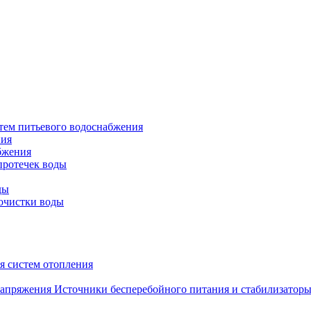
тем питьевого водоснабжения
ния
бжения
протечек воды
ды
очистки воды
я систем отопления
Источники бесперебойного питания и стабилизатор