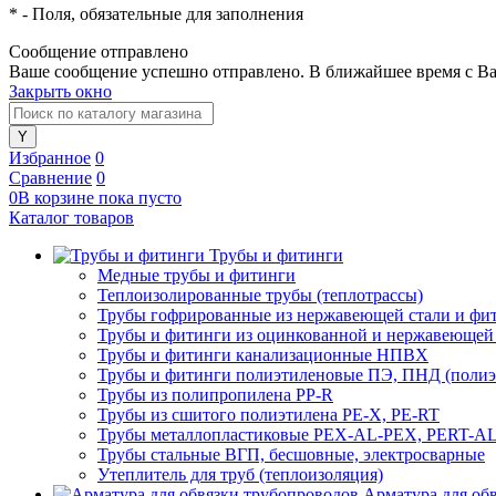
*
- Поля, обязательные для заполнения
Сообщение отправлено
Ваше сообщение успешно отправлено. В ближайшее время с Ва
Закрыть окно
Избранное
0
Сравнение
0
0
В корзине
пока
пусто
Каталог товаров
Трубы и фитинги
Медные трубы и фитинги
Теплоизолированные трубы (теплотрассы)
Трубы гофрированные из нержавеющей стали и фи
Трубы и фитинги из оцинкованной и нержавеющей
Трубы и фитинги канализационные НПВХ
Трубы и фитинги полиэтиленовые ПЭ, ПНД (полиэт
Трубы из полипропилена PP-R
Трубы из сшитого полиэтилена PE-X, PE-RT
Трубы металлопластиковые PEX-AL-PEX, PERT-A
Трубы стальные ВГП, бесшовные, электросварные
Утеплитель для труб (теплоизоляция)
Арматура для об