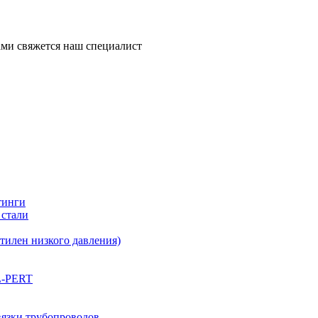
ми свяжется наш специалист
тинги
 стали
илен низкого давления)
L-PERT
вязки трубопроводов