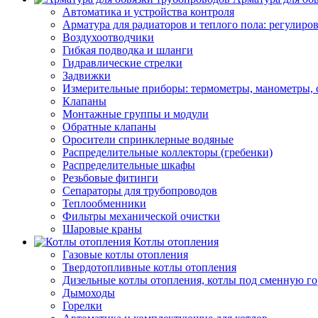
Автоматика и устройства контроля
Арматура для радиаторов и теплого пола: регулир
Воздухоотводчики
Гибкая подводка и шланги
Гидравлические стрелки
Задвижки
Измерительные приборы: термометры, манометры, 
Клапаны
Монтажные группы и модули
Обратные клапаны
Оросители спринклерные водяные
Распределительные коллекторы (гребенки)
Распределительные шкафы
Резьбовые фитинги
Сепараторы для трубопроводов
Теплообменники
Фильтры механической очистки
Шаровые краны
Котлы отопления
Газовые котлы отопления
Твердотопливные котлы отопления
Дизельные котлы отопления, котлы под сменную го
Дымоходы
Горелки