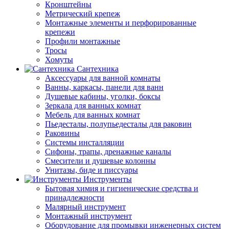
Кронштейны
Метрический крепеж
Монтажные элементы и перфорированные
крепежи
Профили монтажные
Тросы
Хомуты
Сантехника
Аксессуары для ванной комнаты
Ванны, каркасы, панели для ванн
Душевые кабины, уголки, боксы
Зеркала для ванных комнат
Мебель для ванных комнат
Пьедесталы, полупьедесталы для раковин
Раковины
Системы инсталляции
Сифоны, трапы, дренажные каналы
Смесители и душевые колонны
Унитазы, биде и писсуары
Инструменты
Бытовая химия и гигиенические средства и
принадлежности
Малярный инструмент
Монтажный инструмент
Оборудование для промывки инженерных систем