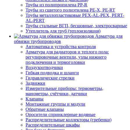
Трубы из полипропилена PP-R
Трубы из сшитого полиэтилена PE-X, PE-RT
Трубы металлопластиковые PEX-AL-PEX, PERT-
AL-PERT
Трубы стальные ВГП, бесшовные, электросварные
Утеплитель для труб (теплоизоляция)
Арматура для
обвязки трубопроводов
Автоматика и устройства контроля
Арматура для радиаторов и теплого пола:
регулировочные вентили, узлы нижнего
подключения и термоголовки
Воздухоотводчики
Гибкая подводка и шланги
Гидравлические стрелки
Задвижки
Измерительные приборы: термометры,
манометры, счётчики, датчики
Клапаны
Монтажные группы и модули
Обратные клапаны
Оросители спринклерные водяные
Распределительные коллекторы (гребенки)
Распределительные шкафы