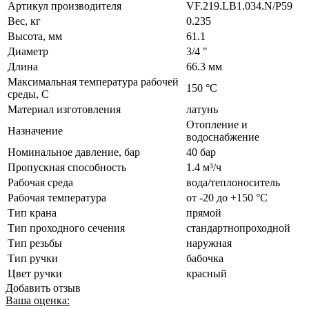
Артикул производителя
VF.219.LB1.034.N/P59
Вес, кг
0.235
Высота, мм
61.1
Диаметр
3/4 "
Длина
66.3 мм
Максимальная температура рабочей
150 °C
среды, С
Материал изготовления
латунь
Отопление и
Назначение
водоснабжение
Номинальное давление, бар
40 бар
Пропускная способность
1.4 м³/ч
Рабочая среда
вода/теплоноситель
Рабочая температура
от -20 до +150 °C
Тип крана
прямой
Тип проходного сечения
стандартнопроходной
Тип резьбы
наружная
Тип ручки
бабочка
Цвет ручки
красный
Добавить отзыв
Ваша оценка: