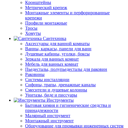
Кронштейны
Метрический крепеж
Монтажные элементы и перфорированные
крепежи
Профили монтажные
Тросы
Хомуты
Сантехника
Аксессуары для ванной комнаты
Ванны, каркасы, панели для ванн
Душевые кабины, уголки, боксы
Зеркала для ванных комнат
Мебель для ванных комнат
Пьедесталы, полупьедесталы для раковин
Раковины
Системы инсталляции
Сифоны, трапы, дренажные каналы
Смесители и душевые колонны
Унитазы, биде и писсуары
Инструменты
Бытовая химия и гигиенические средства и
принадлежности
Малярный инструмент
Монтажный инструмент
Оборудование для промывки инженерных систем