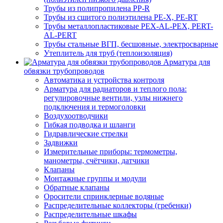
Трубы из полипропилена PP-R
Трубы из сшитого полиэтилена PE-X, PE-RT
Трубы металлопластиковые PEX-AL-PEX, PERT-
AL-PERT
Трубы стальные ВГП, бесшовные, электросварные
Утеплитель для труб (теплоизоляция)
Арматура для
обвязки трубопроводов
Автоматика и устройства контроля
Арматура для радиаторов и теплого пола:
регулировочные вентили, узлы нижнего
подключения и термоголовки
Воздухоотводчики
Гибкая подводка и шланги
Гидравлические стрелки
Задвижки
Измерительные приборы: термометры,
манометры, счётчики, датчики
Клапаны
Монтажные группы и модули
Обратные клапаны
Оросители спринклерные водяные
Распределительные коллекторы (гребенки)
Распределительные шкафы