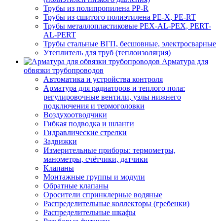
Трубы из полипропилена PP-R
Трубы из сшитого полиэтилена PE-X, PE-RT
Трубы металлопластиковые PEX-AL-PEX, PERT-
AL-PERT
Трубы стальные ВГП, бесшовные, электросварные
Утеплитель для труб (теплоизоляция)
Арматура для
обвязки трубопроводов
Автоматика и устройства контроля
Арматура для радиаторов и теплого пола:
регулировочные вентили, узлы нижнего
подключения и термоголовки
Воздухоотводчики
Гибкая подводка и шланги
Гидравлические стрелки
Задвижки
Измерительные приборы: термометры,
манометры, счётчики, датчики
Клапаны
Монтажные группы и модули
Обратные клапаны
Оросители спринклерные водяные
Распределительные коллекторы (гребенки)
Распределительные шкафы