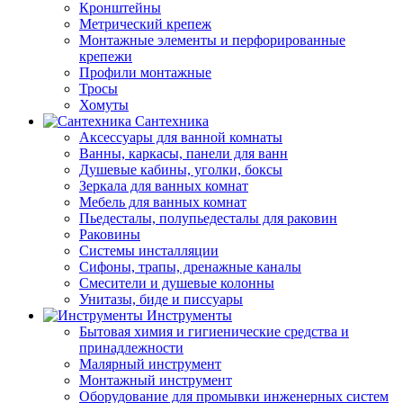
Кронштейны
Метрический крепеж
Монтажные элементы и перфорированные
крепежи
Профили монтажные
Тросы
Хомуты
Сантехника
Аксессуары для ванной комнаты
Ванны, каркасы, панели для ванн
Душевые кабины, уголки, боксы
Зеркала для ванных комнат
Мебель для ванных комнат
Пьедесталы, полупьедесталы для раковин
Раковины
Системы инсталляции
Сифоны, трапы, дренажные каналы
Смесители и душевые колонны
Унитазы, биде и писсуары
Инструменты
Бытовая химия и гигиенические средства и
принадлежности
Малярный инструмент
Монтажный инструмент
Оборудование для промывки инженерных систем