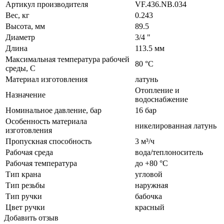
Артикул производителя
VF.436.NB.034
Вес, кг
0.243
Высота, мм
89.5
Диаметр
3/4 "
Длина
113.5 мм
Максимальная температура рабочей
80 °C
среды, С
Материал изготовления
латунь
Отопление и
Назначение
водоснабжение
Номинальное давление, бар
16 бар
Особенность материала
никелированная латунь
изготовления
Пропускная способность
3 м³/ч
Рабочая среда
вода/теплоноситель
Рабочая температура
до +80 °C
Тип крана
угловой
Тип резьбы
наружная
Тип ручки
бабочка
Цвет ручки
красный
Добавить отзыв