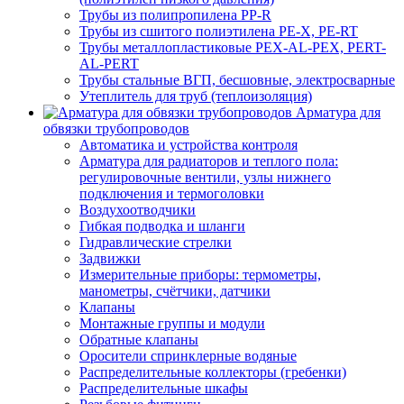
Трубы из полипропилена PP-R
Трубы из сшитого полиэтилена PE-X, PE-RT
Трубы металлопластиковые PEX-AL-PEX, PERT-
AL-PERT
Трубы стальные ВГП, бесшовные, электросварные
Утеплитель для труб (теплоизоляция)
Арматура для
обвязки трубопроводов
Автоматика и устройства контроля
Арматура для радиаторов и теплого пола:
регулировочные вентили, узлы нижнего
подключения и термоголовки
Воздухоотводчики
Гибкая подводка и шланги
Гидравлические стрелки
Задвижки
Измерительные приборы: термометры,
манометры, счётчики, датчики
Клапаны
Монтажные группы и модули
Обратные клапаны
Оросители спринклерные водяные
Распределительные коллекторы (гребенки)
Распределительные шкафы