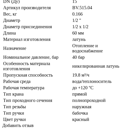
DN (Ду)
15
Артикул производителя
BV.515.04
Вес, кг
0.166
Диаметр
1/2 "
Диаметр присоединения
1/2 x 1/2
Длина
60 мм
Материал изготовления
латунь
Отопление и
Назначение
водоснабжение
Номинальное давление, бар
40 бар
Особенность материала
никелированная латунь
изготовления
Пропускная способность
19.8 м³/ч
Рабочая среда
вода/теплоноситель
Рабочая температура
до +120 °C
Тип крана
прямой
Тип проходного сечения
полнопроходной
Тип резьбы
наружная
Тип ручки
бабочка
Цвет ручки
красный
Добавить отзыв