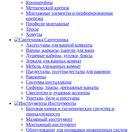
Кронштейны
Метрический крепеж
Монтажные элементы и перфорированные
крепежи
Профили монтажные
Тросы
Хомуты
Сантехника
Аксессуары для ванной комнаты
Ванны, каркасы, панели для ванн
Душевые кабины, уголки, боксы
Зеркала для ванных комнат
Мебель для ванных комнат
Пьедесталы, полупьедесталы для раковин
Раковины
Системы инсталляции
Сифоны, трапы, дренажные каналы
Смесители и душевые колонны
Унитазы, биде и писсуары
Инструменты
Бытовая химия и гигиенические средства и
принадлежности
Малярный инструмент
Монтажный инструмент
Оборудование для промывки инженерных систем