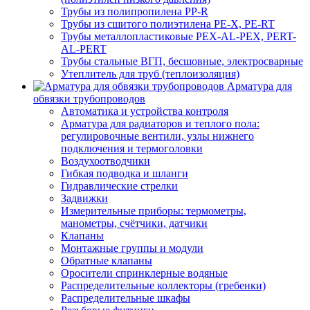
Трубы из полипропилена PP-R
Трубы из сшитого полиэтилена PE-X, PE-RT
Трубы металлопластиковые PEX-AL-PEX, PERT-
AL-PERT
Трубы стальные ВГП, бесшовные, электросварные
Утеплитель для труб (теплоизоляция)
Арматура для
обвязки трубопроводов
Автоматика и устройства контроля
Арматура для радиаторов и теплого пола:
регулировочные вентили, узлы нижнего
подключения и термоголовки
Воздухоотводчики
Гибкая подводка и шланги
Гидравлические стрелки
Задвижки
Измерительные приборы: термометры,
манометры, счётчики, датчики
Клапаны
Монтажные группы и модули
Обратные клапаны
Оросители спринклерные водяные
Распределительные коллекторы (гребенки)
Распределительные шкафы