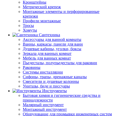
Кронштейны
Метрический крепеж
Монтажные элементы и перфорированные
крепежи
Профили монтажные
Тросы
Хомуты
Сантехника
Аксессуары для ванной комнаты
Ванны, каркасы, панели для ванн
Душевые кабины, уголки, боксы
Зеркала для ванных комнат
Мебель для ванных комнат
Пьедесталы, полупьедесталы для раковин
Раковины
Системы инсталляции
Сифоны, трапы, дренажные каналы
Смесители и душевые колонны
Унитазы, биде и писсуары
Инструменты
Бытовая химия и гигиенические средства и
принадлежности
Малярный инструмент
Монтажный инструмент
Оборудование для промывки инженерных систем